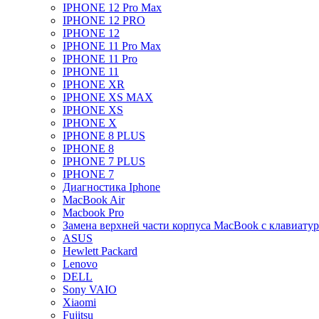
IPHONE 12 Pro Max
IPHONE 12 PRO
IPHONE 12
IPHONE 11 Pro Max
IPHONE 11 Pro
IPHONE 11
IPHONE XR
IPHONE XS MAX
IPHONE XS
IPHONE X
IPHONE 8 PLUS
IPHONE 8
IPHONE 7 PLUS
IPHONE 7
Диагностика Iphone
MacBook Air
Macbook Pro
Замена верхней части корпуса MacBook с клавиату
ASUS
Hewlett Packard
Lenovo
DELL
Sony VAIO
Xiaomi
Fujitsu