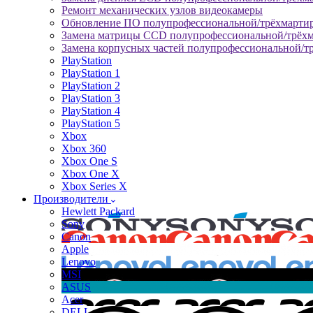
Ремонт механических узлов видеокамеры
Обновление ПО полупрофессиональной/трёхмарти
Замена матрицы CCD полупрофессиональной/трёх
Замена корпусных частей полупрофессиональной/т
PlayStation
PlayStation 1
PlayStation 2
PlayStation 3
PlayStation 4
PlayStation 5
Xbox
Xbox 360
Xbox One S
Xbox One X
Xbox Series X
Производители
Hewlett Packard
Sony
Canon
Apple
Lenovo
MSI
ASUS
Acer
DELL