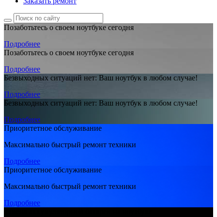
Заказать ремонт
Позаботьтесь о своем ноутбуке сегодня
Подробнее
Позаботьтесь о своем ноутбуке сегодня
Подробнее
Безвыходных ситуаций нет: Ваш ноутбук в любом случае!
Подробнее
Безвыходных ситуаций нет: Ваш ноутбук в любом случае!
Подробнее
Приоритетное обслуживание
Максимально быстрый ремонт техники
Подробнее
Приоритетное обслуживание
Максимально быстрый ремонт техники
Подробнее
Замена аккумуляторной батареи на ноутбуке