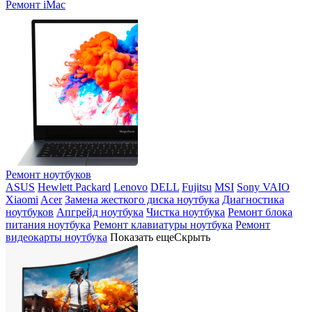
Ремонт iMac
Ремонт ноутбуков
ASUS
Hewlett Packard
Lenovo
DELL
Fujitsu
MSI
Sony VAIO
Xiaomi
Acer
Замена жесткого диска ноутбука
Диагностика
ноутбуков
Апгрейд ноутбука
Чистка ноутбука
Ремонт блока
питания ноутбука
Ремонт клавиатуры ноутбука
Ремонт
видеокарты ноутбука
Показать еще
Скрыть