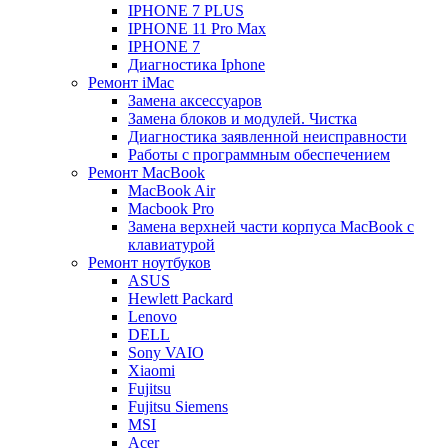
IPHONE 7 PLUS
IPHONE 11 Pro Max
IPHONE 7
Диагностика Iphone
Ремонт iMac
Замена аксессуаров
Замена блоков и модулей. Чистка
Диагностика заявленной неисправности
Работы с программным обеспечением
Ремонт MacBook
MacBook Air
Macbook Pro
Замена верхней части корпуса MacBook с
клавиатурой
Ремонт ноутбуков
ASUS
Hewlett Packard
Lenovo
DELL
Sony VAIO
Xiaomi
Fujitsu
Fujitsu Siemens
MSI
Acer