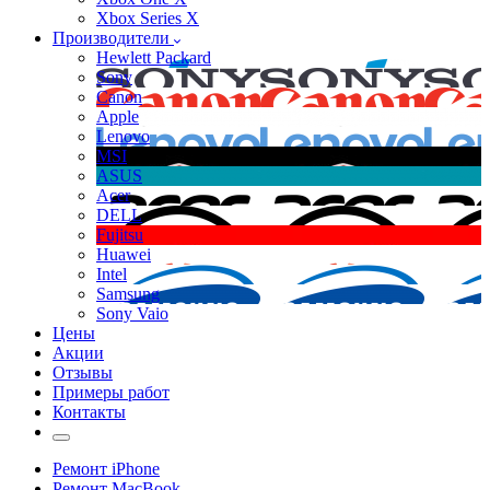
Xbox Series X
Производители
Hewlett Packard
Sony
Canon
Apple
Lenovo
MSI
ASUS
Acer
DELL
Fujitsu
Huawei
Intel
Samsung
Sony Vaio
Цены
Акции
Отзывы
Примеры работ
Контакты
Ремонт iPhone
Ремонт MacBook