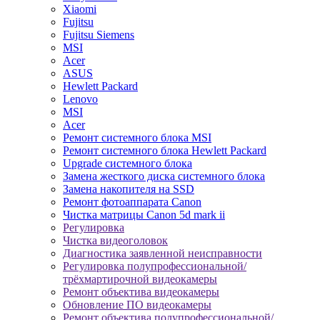
Xiaomi
Fujitsu
Fujitsu Siemens
MSI
Acer
ASUS
Hewlett Packard
Lenovo
MSI
Acer
Ремонт системного блока MSI
Ремонт системного блока Hewlett Packard
Upgrade системного блока
Замена жесткого диска системного блока
Замена накопителя на SSD
Ремонт фотоаппарата Canon
Чистка матрицы Canon 5d mark ii
Регулировка
Чистка видеоголовок
Диагностика заявленной неисправности
Регулировка полупрофессиональной/
трёхмартирочной видеокамеры
Ремонт объектива видеокамеры
Обновление ПО видеокамеры
Ремонт объектива полупрофессиональной/