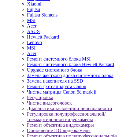
Xiaomi
Fujitsu
Fujitsu Siemens
MSI
Acer
ASUS
Hewlett Packard
Lenovo
MSI
Acer
Ремонт системного блока MSI
Ремонт системного блока Hewlett Packard
Upgrade системного блока
Замена жесткого диска системного блока
Замена накопителя на SSD
Ремонт фотоаппарата Canon
Чистка матрицы Canon 5d mark ii
Регулировка
Чистка видеоголовок
Диагностика заявленной неисправности
Регулировка полупрофессиональной/
трёхмартирочной видеокамеры
Ремонт объектива видеокамеры
Обновление ПО видеокамеры
Ремонт объектива полупрофессиональной/