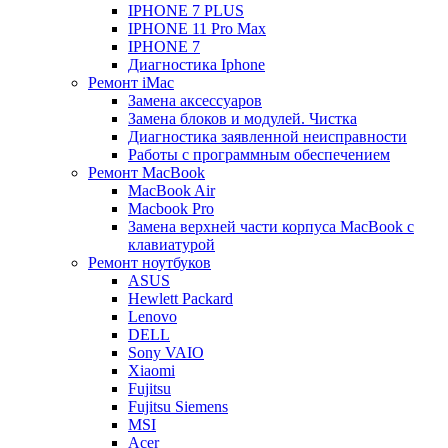
IPHONE 7 PLUS
IPHONE 11 Pro Max
IPHONE 7
Диагностика Iphone
Ремонт iMac
Замена аксессуаров
Замена блоков и модулей. Чистка
Диагностика заявленной неисправности
Работы с программным обеспечением
Ремонт MacBook
MacBook Air
Macbook Pro
Замена верхней части корпуса MacBook с
клавиатурой
Ремонт ноутбуков
ASUS
Hewlett Packard
Lenovo
DELL
Sony VAIO
Xiaomi
Fujitsu
Fujitsu Siemens
MSI
Acer