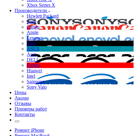
Xbox Series X
Производители
Hewlett Packard
Sony
Canon
Apple
Lenovo
MSI
ASUS
Acer
DELL
Fujitsu
Huawei
Intel
Samsung
Sony Vaio
Цены
Акции
Отзывы
Примеры работ
Контакты
Ремонт iPhone
Ремонт MacBook