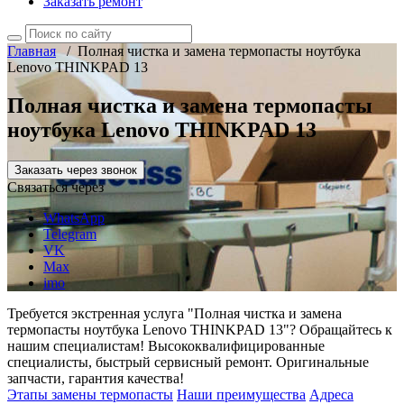
Заказать ремонт
Главная
/
Полная чистка и замена термопасты ноутбука
Lenovo THINKPAD 13
Полная чистка и замена термопасты
ноутбука Lenovo THINKPAD 13
Заказать через звонок
Связаться через
WhatsApp
Telegram
VK
Max
imo
Требуется экстренная услуга "Полная чистка и замена
термопасты ноутбука Lenovo THINKPAD 13"? Обращайтесь к
нашим специалистам! Высококвалифицированные
специалисты, быстрый сервисный ремонт. Оригинальные
запчасти, гарантия качества!
Этапы замены термопасты
Наши преимущества
Адреса