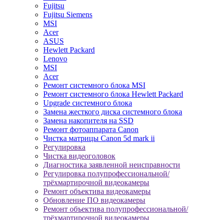
Fujitsu
Fujitsu Siemens
MSI
Acer
ASUS
Hewlett Packard
Lenovo
MSI
Acer
Ремонт системного блока MSI
Ремонт системного блока Hewlett Packard
Upgrade системного блока
Замена жесткого диска системного блока
Замена накопителя на SSD
Ремонт фотоаппарата Canon
Чистка матрицы Canon 5d mark ii
Регулировка
Чистка видеоголовок
Диагностика заявленной неисправности
Регулировка полупрофессиональной/
трёхмартирочной видеокамеры
Ремонт объектива видеокамеры
Обновление ПО видеокамеры
Ремонт объектива полупрофессиональной/
трёхмартирочной видеокамеры