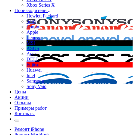
Xbox Series X
Производители
Hewlett Packard
Sony
Canon
Apple
Lenovo
MSI
ASUS
Acer
DELL
Fujitsu
Huawei
Intel
Samsung
Sony Vaio
Цены
Акции
Отзывы
Примеры работ
Контакты
Ремонт iPhone
Ремонт MacBook