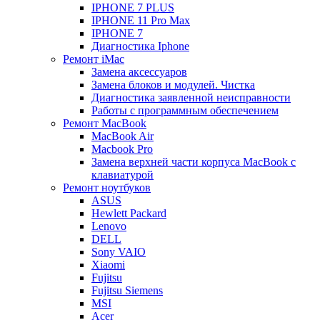
IPHONE 7 PLUS
IPHONE 11 Pro Max
IPHONE 7
Диагностика Iphone
Ремонт iMac
Замена аксессуаров
Замена блоков и модулей. Чистка
Диагностика заявленной неисправности
Работы с программным обеспечением
Ремонт MacBook
MacBook Air
Macbook Pro
Замена верхней части корпуса MacBook с
клавиатурой
Ремонт ноутбуков
ASUS
Hewlett Packard
Lenovo
DELL
Sony VAIO
Xiaomi
Fujitsu
Fujitsu Siemens
MSI
Acer