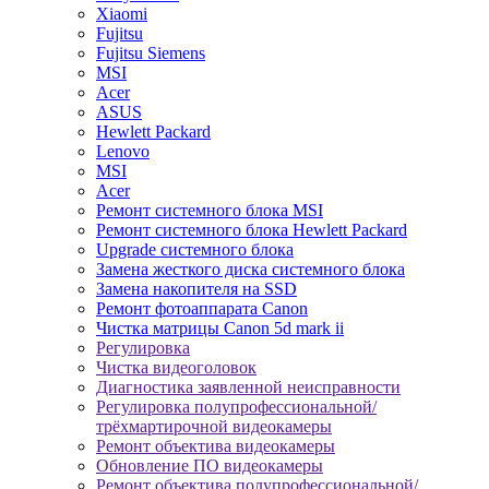
Xiaomi
Fujitsu
Fujitsu Siemens
MSI
Acer
ASUS
Hewlett Packard
Lenovo
MSI
Acer
Ремонт системного блока MSI
Ремонт системного блока Hewlett Packard
Upgrade системного блока
Замена жесткого диска системного блока
Замена накопителя на SSD
Ремонт фотоаппарата Canon
Чистка матрицы Canon 5d mark ii
Регулировка
Чистка видеоголовок
Диагностика заявленной неисправности
Регулировка полупрофессиональной/
трёхмартирочной видеокамеры
Ремонт объектива видеокамеры
Обновление ПО видеокамеры
Ремонт объектива полупрофессиональной/