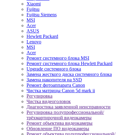
Xiaomi
Fujitsu
Fujitsu Siemens
MSI
Acer
ASUS
Hewlett Packard
Lenovo
MSI
Acer
Ремонт системного блока MSI
Ремонт системного блока Hewlett Packard
Upgrade системного блока
Замена жесткого диска системного блока
Замена накопителя на SSD
Ремонт фотоаппарата Canon
Чистка матрицы Canon 5d mark ii
Регулировка
Чистка видеоголовок
Диагностика заявленной неисправности
Регулировка полупрофессиональной/
трёхмартирочной видеокамеры
Ремонт объектива видеокамеры
Обновление ПО видеокамеры
Ремонт объектива полупрофессиональной/