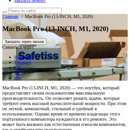
Заказать ремонт
Главная
/
MacBook Pro (13-INCH, M1, 2020)
MacBook Pro (13-INCH, M1, 2020)
Заказать через звонок
Связаться через
WhatsApp
Telegram
VK
Max
imo
MacBook Pro (13-INCH, M1, 2020) — это ноутбук, который
предоставляет своим пользователям максимальную
производительность. Он позволяет решать задачи, которые
требуют очень высокой вычислительной мощности. При этом
он легкий, компактный, стильный и удобный в
использовании. Однако время от времени владельцы этого
портативного компьютера нуждаются в его ремонте. Это
может быть вызвано как естественным износом компонентов,
так и ошибками при эксплуатации.