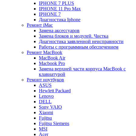
IPHONE 7 PLUS
IPHONE 11 Pro Max
IPHONE 7
Диагностика Iphone
Ремонт iMac
Замена аксессуаров
Замена блоков и модулей. Чистка
Диагностика заявленной неисправности
Работы с программным обеспечением
Ремонт MacBook
MacBook Air
Macbook Pro
Замена верхней части корпуса MacBook с
клавиатурой
Ремонт ноутбуков
ASUS
Hewlett Packard
Lenovo
DELL
Sony VAIO
Xiaomi
Fujitsu
Fujitsu Siemens
MSI
Acer