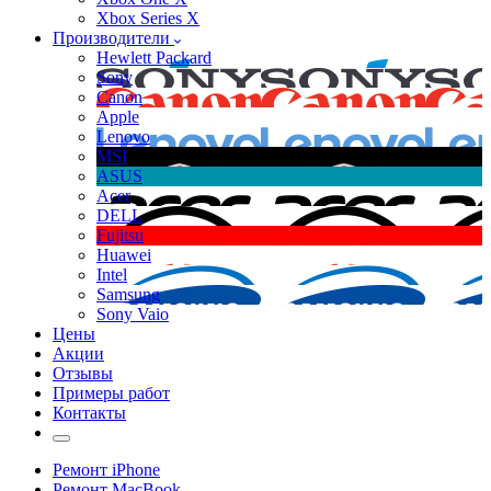
Xbox Series X
Производители
Hewlett Packard
Sony
Canon
Apple
Lenovo
MSI
ASUS
Acer
DELL
Fujitsu
Huawei
Intel
Samsung
Sony Vaio
Цены
Акции
Отзывы
Примеры работ
Контакты
Ремонт iPhone
Ремонт MacBook