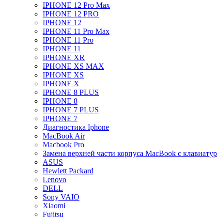
IPHONE 12 Pro Max
IPHONE 12 PRO
IPHONE 12
IPHONE 11 Pro Max
IPHONE 11 Pro
IPHONE 11
IPHONE XR
IPHONE XS MAX
IPHONE XS
IPHONE X
IPHONE 8 PLUS
IPHONE 8
IPHONE 7 PLUS
IPHONE 7
Диагностика Iphone
MacBook Air
Macbook Pro
Замена верхней части корпуса MacBook с клавиату
ASUS
Hewlett Packard
Lenovo
DELL
Sony VAIO
Xiaomi
Fujitsu