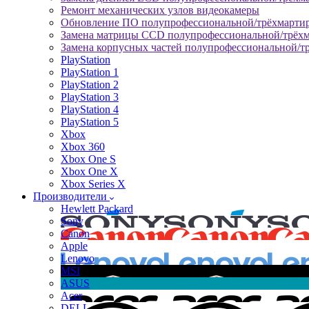
Ремонт механических узлов видеокамеры
Обновление ПО полупрофессиональной/трёхмарти
Замена матрицы CCD полупрофессиональной/трёх
Замена корпусных частей полупрофессиональной/т
PlayStation
PlayStation 1
PlayStation 2
PlayStation 3
PlayStation 4
PlayStation 5
Xbox
Xbox 360
Xbox One S
Xbox One X
Xbox Series X
Производители
Hewlett Packard
Sony
Canon
Apple
Lenovo
MSI
ASUS
Acer
DELL