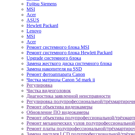
Fujitsu Siemens
MSI
Acer
ASUS
Hewlett Packard
Lenovo
MSI
Acer
Ремонт системного блока MSI
Ремонт системного блока Hewlett Packard
Upgrade системного блока
Замена жесткого диска системного блока
Замена накопителя на SSD
Ремонт фотоаппарата Canon
Чистка матрицы Canon 5d mark ii
Регулировка
Чистка видеоголовок
Диагностика заявленной неисправности
Регулировка полупрофессиональной/трёхмартироч
Ремонт объектива видеокамеры
Обновление ПО видеокамеры
Ремонт объектива полупрофессиональной/трёхмар
Ремонт механических узлов полупрофессионально
Ремонт платы полупрофессиональной/трёхмартиро
Замена дисплея LCD полупрофессиональной/трёхм