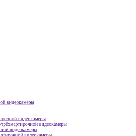
ной видеокамеры
тирочной видеокамеры
й/трёхмартирочной видеокамеры
чной видеокамеры
артирочной видеокамеры