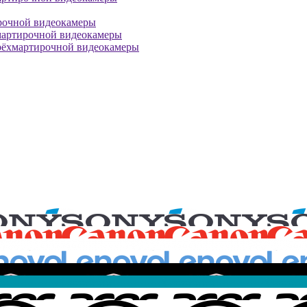
рочной видеокамеры
мартирочной видеокамеры
рёхмартирочной видеокамеры