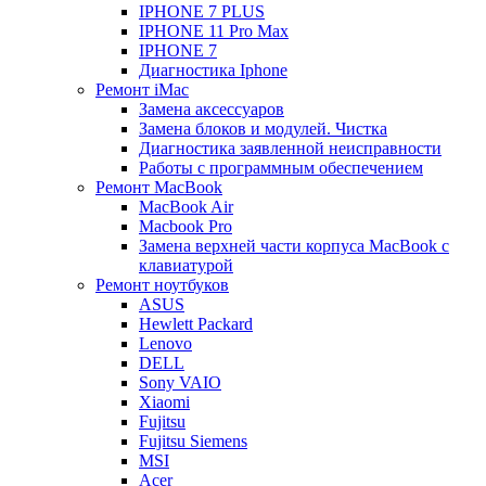
IPHONE 7 PLUS
IPHONE 11 Pro Max
IPHONE 7
Диагностика Iphone
Ремонт iMac
Замена аксессуаров
Замена блоков и модулей. Чистка
Диагностика заявленной неисправности
Работы с программным обеспечением
Ремонт MacBook
MacBook Air
Macbook Pro
Замена верхней части корпуса MacBook с
клавиатурой
Ремонт ноутбуков
ASUS
Hewlett Packard
Lenovo
DELL
Sony VAIO
Xiaomi
Fujitsu
Fujitsu Siemens
MSI
Acer