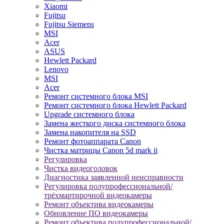
Xiaomi
Fujitsu
Fujitsu Siemens
MSI
Acer
ASUS
Hewlett Packard
Lenovo
MSI
Acer
Ремонт системного блока MSI
Ремонт системного блока Hewlett Packard
Upgrade системного блока
Замена жесткого диска системного блока
Замена накопителя на SSD
Ремонт фотоаппарата Canon
Чистка матрицы Canon 5d mark ii
Регулировка
Чистка видеоголовок
Диагностика заявленной неисправности
Регулировка полупрофессиональной/
трёхмартирочной видеокамеры
Ремонт объектива видеокамеры
Обновление ПО видеокамеры
Ремонт объектива полупрофессиональной/