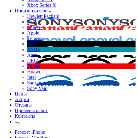
Xbox Series X
Производители
Hewlett Packard
Sony
Canon
Apple
Lenovo
MSI
ASUS
Acer
DELL
Fujitsu
Huawei
Intel
Samsung
Sony Vaio
Цены
Акции
Отзывы
Примеры работ
Контакты
Ремонт iPhone
Ремонт MacBook