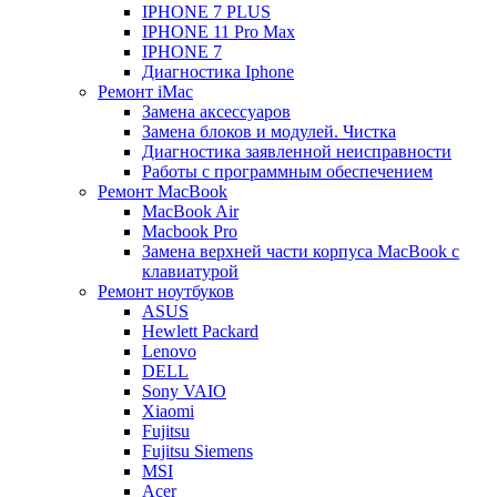
IPHONE 7 PLUS
IPHONE 11 Pro Max
IPHONE 7
Диагностика Iphone
Ремонт iMac
Замена аксессуаров
Замена блоков и модулей. Чистка
Диагностика заявленной неисправности
Работы с программным обеспечением
Ремонт MacBook
MacBook Air
Macbook Pro
Замена верхней части корпуса MacBook с
клавиатурой
Ремонт ноутбуков
ASUS
Hewlett Packard
Lenovo
DELL
Sony VAIO
Xiaomi
Fujitsu
Fujitsu Siemens
MSI
Acer