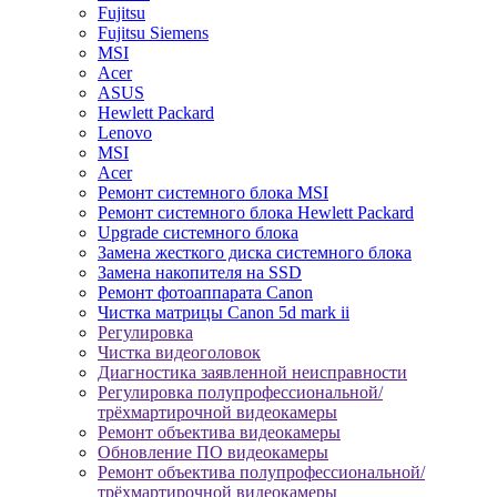
Fujitsu
Fujitsu Siemens
MSI
Acer
ASUS
Hewlett Packard
Lenovo
MSI
Acer
Ремонт системного блока MSI
Ремонт системного блока Hewlett Packard
Upgrade системного блока
Замена жесткого диска системного блока
Замена накопителя на SSD
Ремонт фотоаппарата Canon
Чистка матрицы Canon 5d mark ii
Регулировка
Чистка видеоголовок
Диагностика заявленной неисправности
Регулировка полупрофессиональной/
трёхмартирочной видеокамеры
Ремонт объектива видеокамеры
Обновление ПО видеокамеры
Ремонт объектива полупрофессиональной/
трёхмартирочной видеокамеры