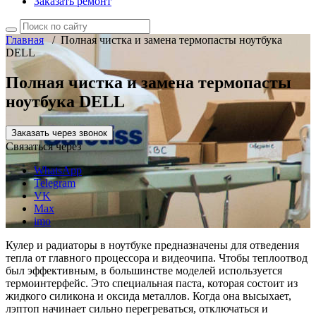
Заказать ремонт
Главная
/
Полная чистка и замена термопасты ноутбука
DELL
Полная чистка и замена термопасты
ноутбука DELL
Заказать через звонок
Связаться через
WhatsApp
Telegram
VK
Max
imo
Кулер и радиаторы в ноутбуке предназначены для отведения
тепла от главного процессора и видеочипа. Чтобы теплоотвод
был эффективным, в большинстве моделей используется
термоинтерфейс. Это специальная паста, которая состоит из
жидкого силикона и оксида металлов. Когда она высыхает,
лэптоп начинает сильно перегреваться, отключаться и