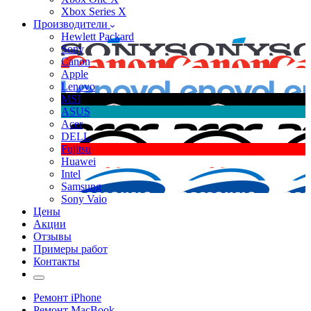
Xbox Series X
Производители
Hewlett Packard
Sony
Canon
Apple
Lenovo
MSI
ASUS
Acer
DELL
Fujitsu
Huawei
Intel
Samsung
Sony Vaio
Цены
Акции
Отзывы
Примеры работ
Контакты
Ремонт iPhone
Ремонт MacBook