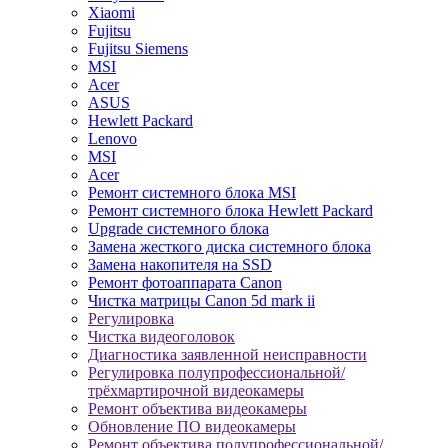
Xiaomi
Fujitsu
Fujitsu Siemens
MSI
Acer
ASUS
Hewlett Packard
Lenovo
MSI
Acer
Ремонт системного блока MSI
Ремонт системного блока Hewlett Packard
Upgrade системного блока
Замена жесткого диска системного блока
Замена накопителя на SSD
Ремонт фотоаппарата Canon
Чистка матрицы Canon 5d mark ii
Регулировка
Чистка видеоголовок
Диагностика заявленной неисправности
Регулировка полупрофессиональной/
трёхмартирочной видеокамеры
Ремонт объектива видеокамеры
Обновление ПО видеокамеры
Ремонт объектива полупрофессиональной/