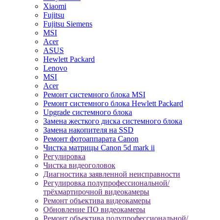
Xiaomi
Fujitsu
Fujitsu Siemens
MSI
Acer
ASUS
Hewlett Packard
Lenovo
MSI
Acer
Ремонт системного блока MSI
Ремонт системного блока Hewlett Packard
Upgrade системного блока
Замена жесткого диска системного блока
Замена накопителя на SSD
Ремонт фотоаппарата Canon
Чистка матрицы Canon 5d mark ii
Регулировка
Чистка видеоголовок
Диагностика заявленной неисправности
Регулировка полупрофессиональной/
трёхмартирочной видеокамеры
Ремонт объектива видеокамеры
Обновление ПО видеокамеры
Ремонт объектива полупрофессиональной/