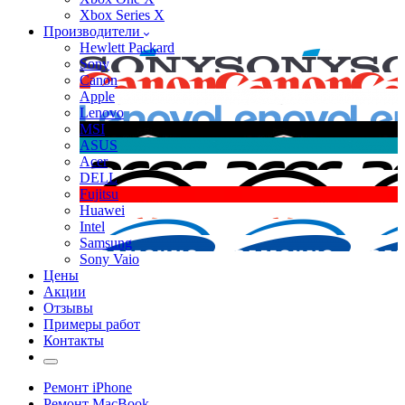
Xbox Series X
Производители
Hewlett Packard
Sony
Canon
Apple
Lenovo
MSI
ASUS
Acer
DELL
Fujitsu
Huawei
Intel
Samsung
Sony Vaio
Цены
Акции
Отзывы
Примеры работ
Контакты
Ремонт iPhone
Ремонт MacBook