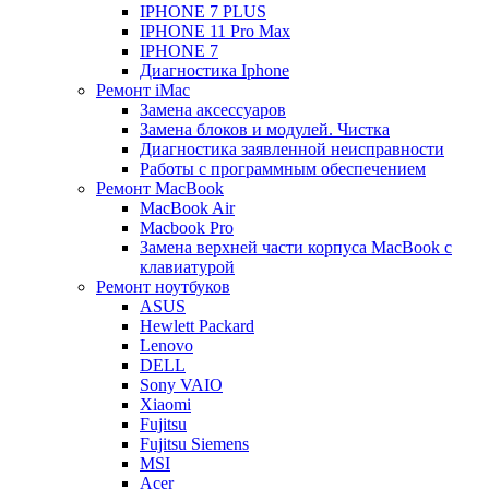
IPHONE 7 PLUS
IPHONE 11 Pro Max
IPHONE 7
Диагностика Iphone
Ремонт iMac
Замена аксессуаров
Замена блоков и модулей. Чистка
Диагностика заявленной неисправности
Работы с программным обеспечением
Ремонт MacBook
MacBook Air
Macbook Pro
Замена верхней части корпуса MacBook с
клавиатурой
Ремонт ноутбуков
ASUS
Hewlett Packard
Lenovo
DELL
Sony VAIO
Xiaomi
Fujitsu
Fujitsu Siemens
MSI
Acer