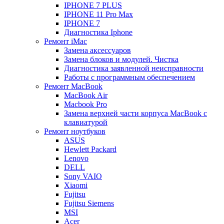
IPHONE 7 PLUS
IPHONE 11 Pro Max
IPHONE 7
Диагностика Iphone
Ремонт iMac
Замена аксессуаров
Замена блоков и модулей. Чистка
Диагностика заявленной неисправности
Работы с программным обеспечением
Ремонт MacBook
MacBook Air
Macbook Pro
Замена верхней части корпуса MacBook с
клавиатурой
Ремонт ноутбуков
ASUS
Hewlett Packard
Lenovo
DELL
Sony VAIO
Xiaomi
Fujitsu
Fujitsu Siemens
MSI
Acer