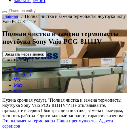
Заказать ремонт
Главная
/
Полная чистка и замена термопасты ноутбука Sony
Vaio PCG-81111V
Полная чистка и замена термопасты
ноутбука Sony Vaio PCG-81111V
Заказать через звонок
Связаться через
WhatsApp
Telegram
VK
Max
imo
Нужна срочная услуга "Полная чистка и замена термопасты
ноутбука Sony Vaio PCG-81111V"? Не откладывайте,
приходите в сервис! Быстрая диагностика, замена с выездом,
точность работы. Оригинальные запчасти, гарантия качества!
Этапы замены термопасты
Наши преимущества
Адреса
сервисов