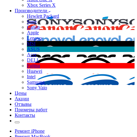
Xbox Series X
Производители
Hewlett Packard
Sony
Canon
Apple
Lenovo
MSI
ASUS
Acer
DELL
Fujitsu
Huawei
Intel
Samsung
Sony Vaio
Цены
Акции
Отзывы
Примеры работ
Контакты
Ремонт iPhone
Ремонт MacBook