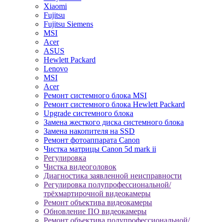
Xiaomi
Fujitsu
Fujitsu Siemens
MSI
Acer
ASUS
Hewlett Packard
Lenovo
MSI
Acer
Ремонт системного блока MSI
Ремонт системного блока Hewlett Packard
Upgrade системного блока
Замена жесткого диска системного блока
Замена накопителя на SSD
Ремонт фотоаппарата Canon
Чистка матрицы Canon 5d mark ii
Регулировка
Чистка видеоголовок
Диагностика заявленной неисправности
Регулировка полупрофессиональной/
трёхмартирочной видеокамеры
Ремонт объектива видеокамеры
Обновление ПО видеокамеры
Ремонт объектива полупрофессиональной/