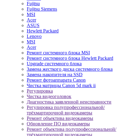
Fujitsu
Fujitsu Siemens
MSI
Acer
ASUS
Hewlett Packard
Lenovo
MSI
Acer
Ремонт системного блока MSI
Ремонт системного блока Hewlett Packard
Upgrade системного блока
Замена жесткого диска системного блока
Замена накопителя на SSD
Ремонт фотоаппарата Canon
Чистка матрицы Canon 5d mark ii
Регулировка
Чистка видеоголовок
Диагностика заявленной неисправности
Регулировка полупрофессиональной/
трёхмартирочной видеокамеры
Ремонт объектива видеокамеры
Обновление ПО видеокамеры
Ремонт объектива полупрофессиональной/
трёхмартирочной видеокамеры