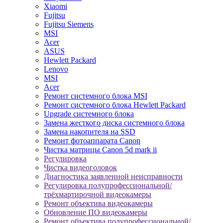
Xiaomi
Fujitsu
Fujitsu Siemens
MSI
Acer
ASUS
Hewlett Packard
Lenovo
MSI
Acer
Ремонт системного блока MSI
Ремонт системного блока Hewlett Packard
Upgrade системного блока
Замена жесткого диска системного блока
Замена накопителя на SSD
Ремонт фотоаппарата Canon
Чистка матрицы Canon 5d mark ii
Регулировка
Чистка видеоголовок
Диагностика заявленной неисправности
Регулировка полупрофессиональной/
трёхмартирочной видеокамеры
Ремонт объектива видеокамеры
Обновление ПО видеокамеры
Ремонт объектива полупрофессиональной/