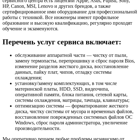
сервисного центра есть лицензии Apple, Asus, Fujitsu, Sony,
HP, Canon, MSI, Lenovo и других брендов, а также
сертифицированное ими оборудование для профессиональной
работы с техникой. Все инженеры имеют профильное
образование и высокую квалификацию, регулярно проходят
обучение и экзаменуются.
Перечень услуг сервиса включает:
обслуживание аппаратной части — чистку от пыли,
замену термопасты, перепрошивку и сброс пароля Bios,
изменение разделов жесткого диска, восстановление
данных, пайку плат, чипов, отладку системы
охлаждения;
установку/замену комплектующих, в том числе
материнской платы, HDD, SSD, видеочипа,
оперативной памяти, блока питания, сетевой карты,
системы охлаждения, матрицы, тачпада, клавиатуры;
оптимизацию системы — форматирование жесткого
диска, чистку системы от мусора и временных файлов,
восстановление поврежденных системных файлов ОС
Windows, сброс пароля администратора, увеличение
производительности.
Мы оперативно решаем любые проблемы независимо от