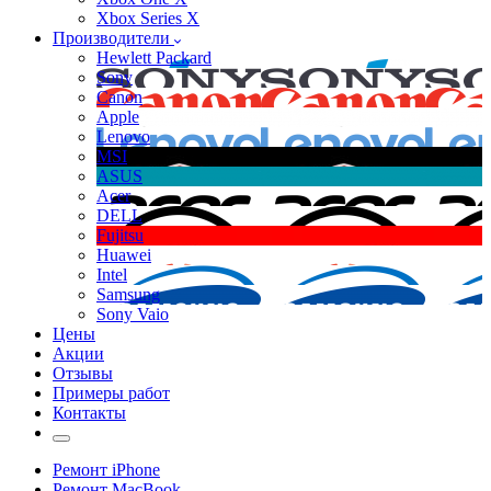
Xbox Series X
Производители
Hewlett Packard
Sony
Canon
Apple
Lenovo
MSI
ASUS
Acer
DELL
Fujitsu
Huawei
Intel
Samsung
Sony Vaio
Цены
Акции
Отзывы
Примеры работ
Контакты
Ремонт iPhone
Ремонт MacBook