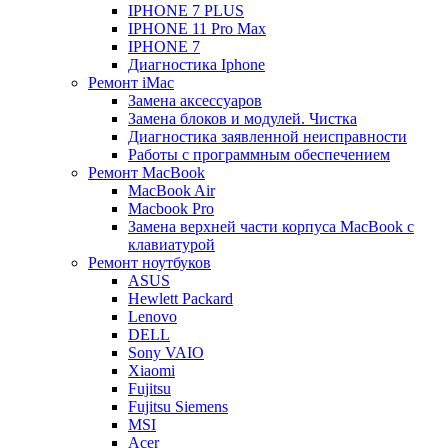
IPHONE 7 PLUS
IPHONE 11 Pro Max
IPHONE 7
Диагностика Iphone
Ремонт iMac
Замена аксессуаров
Замена блоков и модулей. Чистка
Диагностика заявленной неисправности
Работы с программным обеспечением
Ремонт MacBook
MacBook Air
Macbook Pro
Замена верхней части корпуса MacBook с
клавиатурой
Ремонт ноутбуков
ASUS
Hewlett Packard
Lenovo
DELL
Sony VAIO
Xiaomi
Fujitsu
Fujitsu Siemens
MSI
Acer