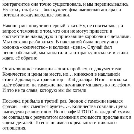
контрагентов она точно существовала, и мы переписывались.
Ну факс, так факс – был куплен факсимильный аппарат и
потекли международные звонки.
Наконец мы получили первый заказ. Ну, не совсем заказ, а
запрос с таможни о том, что они не могут привести в
соответствие накладную и приехавшие коробочки с деталями.
Мы поехали разбираться. В накладной была перепутана
колонка «количество» и колонка «цена». Случай был
неоперабельный, мы заплатили за отправку посылки и стали
ждать её обратно.
Опять звонок с таможни – опять проблема с документами.
Количество и цены на месте, но… кинескоп в накладной
стоит 2 доллара, а транзистор – 354 доллара. Итог – посылка
идёт обратно, на таможне нас начинают узнавать по телефону.
И это не та слава, которую мы бы хотели.
Посылка прибыла в третий раз. Звонок с таможни начался
фразой – «вы смеяться будете…». Количества совпали, цены
выглядели реалистично. Но в графе ИТОГО накладной сумма
не совпадала с результатом сложения стоимости присланных в
ящике деталей. То есть не имела к реальности никакого
отношения.