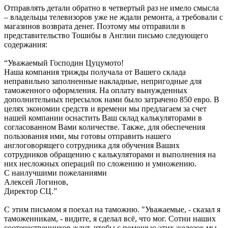
Отправлять детали обратно в четвертый раз не имело смысла
– владельцы телевизоров уже не ждали ремонта, а требовали с
магазинов возврата денег. Поэтому мы отправили в
представительство Тошибы в Англии письмо следующего
содержания:
“Уважаемый Господин Цуцумото!
Наша компания трижды получала от Вашего склада
неправильно заполненные накладные, непригодные для
таможенного оформления. На оплату вынужденных
дополнительных пересылок нами было затрачено 850 евро. В
целях экономии средств и времени мы предлагаем за счет
нашей компании оснастить Ваш склад калькуляторами в
согласованном Вами количестве. Также, для обеспечения
пользования ими, мы готовы отправить нашего
англоговорящего сотрудника для обучения Ваших
сотрудников обращению с калькуляторами и выполнения на
них несложных операций по сложению и умножению.
С наилучшими пожеланиями
Алексей Логинов,
Директор СЦ.”
С этим письмом я поехал на таможню. "Уважаемые, - сказал я
таможенникам, - видите, я сделал всё, что мог. Сотни наших
соотечественников ждут, чтобы с помощью этих железок мы