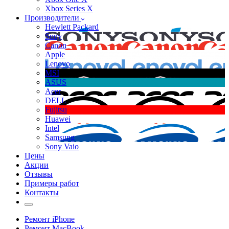
Xbox Series X
Производители
Hewlett Packard
Sony
Canon
Apple
Lenovo
MSI
ASUS
Acer
DELL
Fujitsu
Huawei
Intel
Samsung
Sony Vaio
Цены
Акции
Отзывы
Примеры работ
Контакты
Ремонт iPhone
Ремонт MacBook