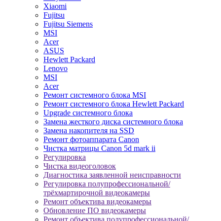
Xiaomi
Fujitsu
Fujitsu Siemens
MSI
Acer
ASUS
Hewlett Packard
Lenovo
MSI
Acer
Ремонт системного блока MSI
Ремонт системного блока Hewlett Packard
Upgrade системного блока
Замена жесткого диска системного блока
Замена накопителя на SSD
Ремонт фотоаппарата Canon
Чистка матрицы Canon 5d mark ii
Регулировка
Чистка видеоголовок
Диагностика заявленной неисправности
Регулировка полупрофессиональной/
трёхмартирочной видеокамеры
Ремонт объектива видеокамеры
Обновление ПО видеокамеры
Ремонт объектива полупрофессиональной/