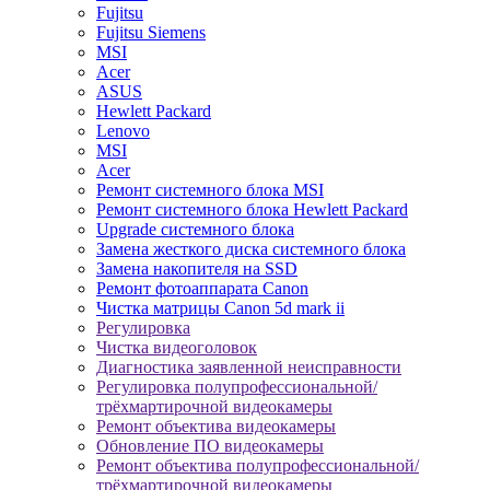
Fujitsu
Fujitsu Siemens
MSI
Acer
ASUS
Hewlett Packard
Lenovo
MSI
Acer
Ремонт системного блока MSI
Ремонт системного блока Hewlett Packard
Upgrade системного блока
Замена жесткого диска системного блока
Замена накопителя на SSD
Ремонт фотоаппарата Canon
Чистка матрицы Canon 5d mark ii
Регулировка
Чистка видеоголовок
Диагностика заявленной неисправности
Регулировка полупрофессиональной/
трёхмартирочной видеокамеры
Ремонт объектива видеокамеры
Обновление ПО видеокамеры
Ремонт объектива полупрофессиональной/
трёхмартирочной видеокамеры