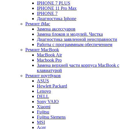
IPHONE 7 PLUS
IPHONE 11 Pro Max
IPHONE 7
Диагностика Iphone
Ремонт iMac
Замена аксессуаров
Замена блоков и модулей. Чистка
Диагностика заявленной неисправности
Работы с программным обеспечением
Ремонт MacBook
MacBook Air
Macbook Pro
Замена верхней части корпуса MacBook с
клавиатурой
Ремонт ноутбуков
ASUS
Hewlett Packard
Lenovo
DELL
Sony VAIO
Xiaomi
Fujitsu
Fujitsu Siemens
MSI
Acer