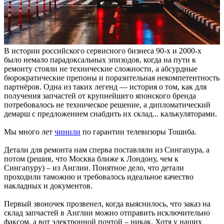
В истории российского сервисного бизнеса 90-х и 2000-х
было немало парадоксальных эпизодов, когда на пути к
ремонту стояли не технические сложности, а абсурдные
бюрократические препоны и поразительная некомпетентность
партнёров. Одна из таких легенд — история о том, как для
получения запчастей от крупнейшего японского бренда
потребовалось не техническое решение, а дипломатический
демарш с предложением снабдить их склад... калькуляторами.
Мы много лет
чинили
по гарантии телевизоры Тошиба.
Детали для ремонта нам сперва поставляли из Сингапура, а
потом (решив, что Москва ближе к Лондону, чем к
Сингапуру) – из Англии. Понятное дело, что детали
проходили таможню и требовалось идеальное качество
накладных и документов.
Первый звоночек прозвенел, когда выяснилось, что заказ на
склад запчастей в Англии можно отправить исключительно
факсом, а вот электронной почтой – никак. Хотя у наших