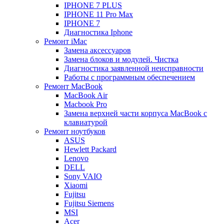
IPHONE 7 PLUS
IPHONE 11 Pro Max
IPHONE 7
Диагностика Iphone
Ремонт iMac
Замена аксессуаров
Замена блоков и модулей. Чистка
Диагностика заявленной неисправности
Работы с программным обеспечением
Ремонт MacBook
MacBook Air
Macbook Pro
Замена верхней части корпуса MacBook с
клавиатурой
Ремонт ноутбуков
ASUS
Hewlett Packard
Lenovo
DELL
Sony VAIO
Xiaomi
Fujitsu
Fujitsu Siemens
MSI
Acer