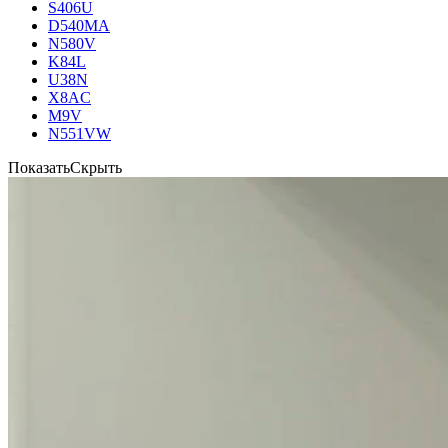
S406U
D540MA
N580V
K84L
U38N
X8AC
M9V
N551VW
Показать
Скрыть