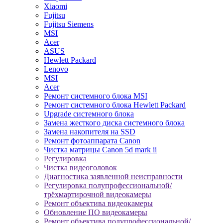
Xiaomi
Fujitsu
Fujitsu Siemens
MSI
Acer
ASUS
Hewlett Packard
Lenovo
MSI
Acer
Ремонт системного блока MSI
Ремонт системного блока Hewlett Packard
Upgrade системного блока
Замена жесткого диска системного блока
Замена накопителя на SSD
Ремонт фотоаппарата Canon
Чистка матрицы Canon 5d mark ii
Регулировка
Чистка видеоголовок
Диагностика заявленной неисправности
Регулировка полупрофессиональной/
трёхмартирочной видеокамеры
Ремонт объектива видеокамеры
Обновление ПО видеокамеры
Ремонт объектива полупрофессиональной/