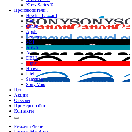
Xbox Series X
Производители
Hewlett Packard
Sony
Canon
Apple
Lenovo
MSI
ASUS
Acer
DELL
Fujitsu
Huawei
Intel
Samsung
Sony Vaio
Цены
Акции
Отзывы
Примеры работ
Контакты
Ремонт iPhone
Ремонт MacBook