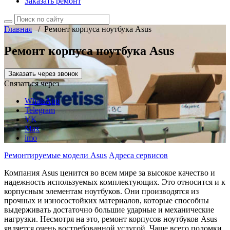
Заказать ремонт
Главная
/
Ремонт корпуса ноутбука Asus
Ремонт корпуса ноутбука Asus
Заказать через звонок
Связаться через
WhatsApp
Telegram
VK
Max
imo
Ремонтируемые модели Asus
Адреса сервисов
Компания Asus ценится во всем мире за высокое качество и
надежность используемых комплектующих. Это относится и к
корпусным элементам ноутбуков. Они производятся из
прочных и износостойких материалов, которые способны
выдерживать достаточно большие ударные и механические
нагрузки. Несмотря на это, ремонт корпусов ноутбуков Asus
является очень востребованной услугой. Чаще всего поломки