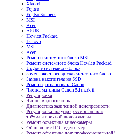
Xiaomi
Fujitsu
Fujitsu Siemens
MSI
Acer
ASUS
Hewlett Packard
Lenovo
MSI
Acer
Ремонт системного блока MSI
Ремонт системного блока Hewlett Packard
Upgrade системного блока
Замена жесткого диска системного блока
Замена накопителя на SSD
Ремонт фотоаппарата Canon
Чистка матрицы Canon 5d mark ii
Регулировка
Чистка видеоголовок
Диагностика заявленной неисправности
Регулировка полупрофессиональной/
трёхмартирочной видеокамеры
Ремонт объектива видеокамеры
Обновление ПО видеокамеры
Ремонт объектива полупрофессиональной/