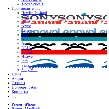
Xbox Series X
Производители
Hewlett Packard
Sony
Canon
Apple
Lenovo
MSI
ASUS
Acer
DELL
Fujitsu
Huawei
Intel
Samsung
Sony Vaio
Цены
Акции
Отзывы
Примеры работ
Контакты
Ремонт iPhone
Ремонт MacBook