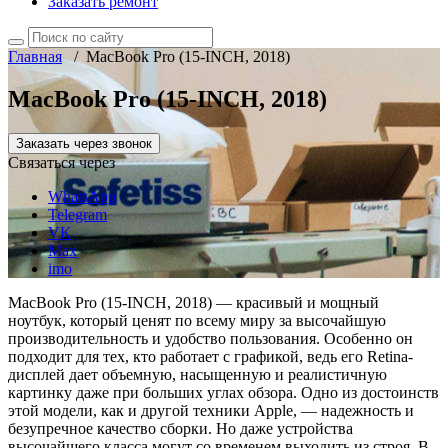
Заказать ремонт
Главная
/
MacBook Pro (15-INCH, 2018)
MacBook Pro (15-INCH, 2018)
Заказать через звонок
Связаться через
WhatsApp
Telegram
VK
Max
imo
MacBook Pro (15-INCH, 2018) — красивый и мощный
ноутбук, который ценят по всему миру за высочайшую
производительность и удобство пользования. Особенно он
подходит для тех, кто работает с графикой, ведь его Retina-
дисплей дает объемную, насыщенную и реалистичную
картинку даже при больших углах обзора. Одно из достоинств
этой модели, как и другой техники Apple, — надежность и
безупречное качество сборки. Но даже устройства
высочайшего класса могут со временем выходить из строя. В