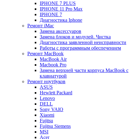
IPHONE 7 PLUS
IPHONE 11 Pro Max
IPHONE 7
Диагностика Iphone
Ремонт iMac
Замена аксессуаров
Замена блоков и модулей. Чистка
Диагностика заявленной неисправности
Работы с программным обеспечением
Ремонт MacBook
MacBook Air
Macbook Pro
Замена верхней части корпуса MacBook с
клавиатурой
Ремонт ноутбуков
ASUS
Hewlett Packard
Lenovo
DELL
Sony VAIO
Xiaomi
Fujitsu
Fujitsu Siemens
MSI
Acer