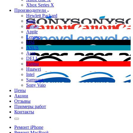
Xbox Series X
Производители
Hewlett Packard
Sony
Canon
Apple
Lenovo
MSI
ASUS
Acer
DELL
Fujitsu
Huawei
Intel
Samsung
Sony Vaio
Цены
Акции
Отзывы
Примеры работ
Контакты
Ремонт iPhone
Ремонт MacBook