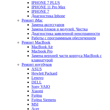
IPHONE 7 PLUS
IPHONE 11 Pro Max
IPHONE 7
Диагностика Iphone
Ремонт iMac
Замена аксессуаров
Замена блоков и модулей. Чистка
Диагностика заявленной неисправности
Работы с программным обеспечением
Ремонт MacBook
MacBook Air
Macbook Pro
Замена верхней части корпуса MacBook с
клавиатурой
Ремонт ноутбуков
ASUS
Hewlett Packard
Lenovo
DELL
Sony VAIO
Xiaomi
Fujitsu
Fujitsu Siemens
MSI
Acer