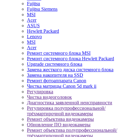
Fujitsu
Fujitsu Siemens
MSI
Acer
ASUS
Hewlett Packard
Lenovo
MSI
Acer
Ремонт системного блока MSI
Ремонт системного блока Hewlett Packard
Upgrade системного блока
Замена жесткого диска системного блока
Замена накопителя на SSD
Ремонт фотоаппарата Canon
Чистка матрицы Canon 5d mark ii
Регулировка
Чистка видеоголовок
Диагностика заявленной неисправности
Регулировка полупрофессиональной/
трёхмартирочной видеокамеры
Ремонт объектива видеокамеры
Обновление ПО видеокамеры
Ремонт объектива полупрофессиональной/
трёхмартирочной видеокамеры