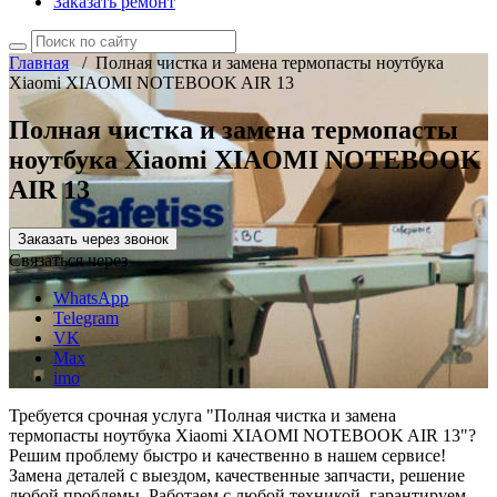
Заказать ремонт
Главная
/
Полная чистка и замена термопасты ноутбука
Xiaomi XIAOMI NOTEBOOK AIR 13
Полная чистка и замена термопасты
ноутбука Xiaomi XIAOMI NOTEBOOK
AIR 13
Заказать через звонок
Связаться через
WhatsApp
Telegram
VK
Max
imo
Требуется срочная услуга "Полная чистка и замена
термопасты ноутбука Xiaomi XIAOMI NOTEBOOK AIR 13"?
Решим проблему быстро и качественно в нашем сервисе!
Замена деталей с выездом, качественные запчасти, решение
любой проблемы. Работаем с любой техникой, гарантируем