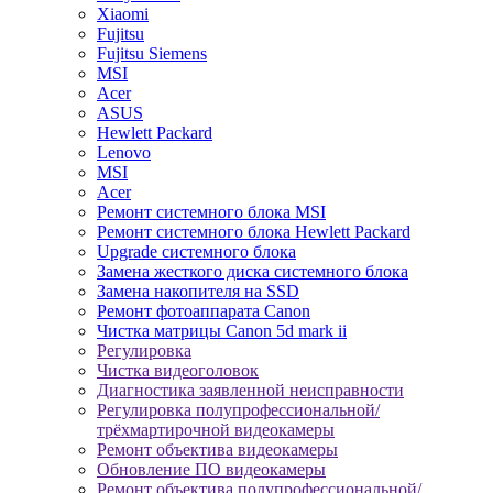
Xiaomi
Fujitsu
Fujitsu Siemens
MSI
Acer
ASUS
Hewlett Packard
Lenovo
MSI
Acer
Ремонт системного блока MSI
Ремонт системного блока Hewlett Packard
Upgrade системного блока
Замена жесткого диска системного блока
Замена накопителя на SSD
Ремонт фотоаппарата Canon
Чистка матрицы Canon 5d mark ii
Регулировка
Чистка видеоголовок
Диагностика заявленной неисправности
Регулировка полупрофессиональной/
трёхмартирочной видеокамеры
Ремонт объектива видеокамеры
Обновление ПО видеокамеры
Ремонт объектива полупрофессиональной/