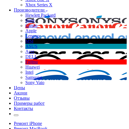
Xbox Series X
Производители
Hewlett Packard
Sony
Canon
Apple
Lenovo
MSI
ASUS
Acer
DELL
Fujitsu
Huawei
Intel
Samsung
Sony Vaio
Цены
Акции
Отзывы
Примеры работ
Контакты
Ремонт iPhone
Ремонт MacBook