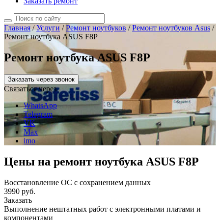
Заказать ремонт
Главная
/
Услуги
/
Ремонт ноутбуков
/
Ремонт ноутбуков Asus
/
Ремонт ноутбука ASUS F8P
Ремонт ноутбука ASUS F8P
Заказать через звонок
Связаться через
WhatsApp
Telegram
VK
Max
imo
Цены на ремонт ноутбука ASUS F8P
Восстановление ОС с сохранением данных
3990 руб.
Заказать
Выполнение нештатных работ с электронными платами и
компонентами