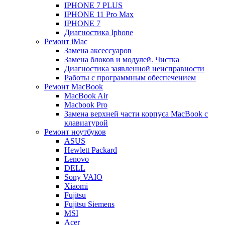
IPHONE 7 PLUS
IPHONE 11 Pro Max
IPHONE 7
Диагностика Iphone
Ремонт iMac
Замена аксессуаров
Замена блоков и модулей. Чистка
Диагностика заявленной неисправности
Работы с программным обеспечением
Ремонт MacBook
MacBook Air
Macbook Pro
Замена верхней части корпуса MacBook с
клавиатурой
Ремонт ноутбуков
ASUS
Hewlett Packard
Lenovo
DELL
Sony VAIO
Xiaomi
Fujitsu
Fujitsu Siemens
MSI
Acer