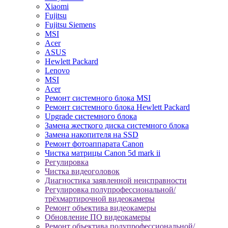
Xiaomi
Fujitsu
Fujitsu Siemens
MSI
Acer
ASUS
Hewlett Packard
Lenovo
MSI
Acer
Ремонт системного блока MSI
Ремонт системного блока Hewlett Packard
Upgrade системного блока
Замена жесткого диска системного блока
Замена накопителя на SSD
Ремонт фотоаппарата Canon
Чистка матрицы Canon 5d mark ii
Регулировка
Чистка видеоголовок
Диагностика заявленной неисправности
Регулировка полупрофессиональной/
трёхмартирочной видеокамеры
Ремонт объектива видеокамеры
Обновление ПО видеокамеры
Ремонт объектива полупрофессиональной/