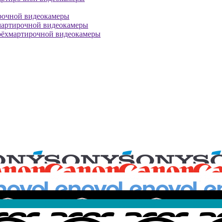
рочной видеокамеры
мартирочной видеокамеры
рёхмартирочной видеокамеры