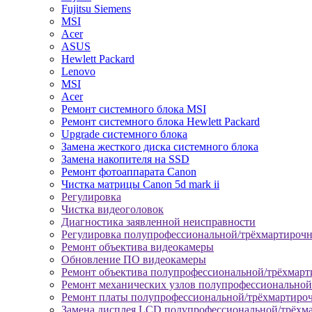
Fujitsu Siemens
MSI
Acer
ASUS
Hewlett Packard
Lenovo
MSI
Acer
Ремонт системного блока MSI
Ремонт системного блока Hewlett Packard
Upgrade системного блока
Замена жесткого диска системного блока
Замена накопителя на SSD
Ремонт фотоаппарата Canon
Чистка матрицы Canon 5d mark ii
Регулировка
Чистка видеоголовок
Диагностика заявленной неисправности
Регулировка полупрофессиональной/трёхмартироч
Ремонт объектива видеокамеры
Обновление ПО видеокамеры
Ремонт объектива полупрофессиональной/трёхмар
Ремонт механических узлов полупрофессионально
Ремонт платы полупрофессиональной/трёхмартиро
Замена дисплея LCD полупрофессиональной/трёхм