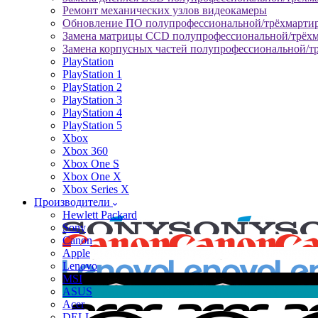
Ремонт механических узлов видеокамеры
Обновление ПО полупрофессиональной/трёхмарти
Замена матрицы CCD полупрофессиональной/трёх
Замена корпусных частей полупрофессиональной/т
PlayStation
PlayStation 1
PlayStation 2
PlayStation 3
PlayStation 4
PlayStation 5
Xbox
Xbox 360
Xbox One S
Xbox One X
Xbox Series X
Производители
Hewlett Packard
Sony
Canon
Apple
Lenovo
MSI
ASUS
Acer
DELL