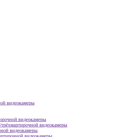
ной видеокамеры
тирочной видеокамеры
й/трёхмартирочной видеокамеры
чной видеокамеры
артирочной видеокамеры