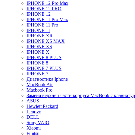
IPHONE 12 Pro Max
IPHONE 12 PRO
IPHONE 12
IPHONE 11 Pro Max
IPHONE 11 Pro
IPHONE 11
IPHONE XR
IPHONE XS MAX
IPHONE XS
IPHONE X
IPHONE 8 PLUS
IPHONE 8
IPHONE 7 PLUS
IPHONE 7
Диагностика Iphone
MacBook Air
Macbook Pro
Замена верхней части корпуса MacBook с клавиату
ASUS
Hewlett Packard
Lenovo
DELL
Sony VAIO
Xiaomi
Fujitsu