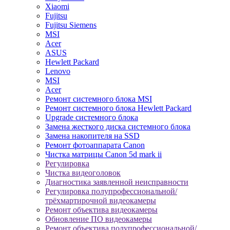
Xiaomi
Fujitsu
Fujitsu Siemens
MSI
Acer
ASUS
Hewlett Packard
Lenovo
MSI
Acer
Ремонт системного блока MSI
Ремонт системного блока Hewlett Packard
Upgrade системного блока
Замена жесткого диска системного блока
Замена накопителя на SSD
Ремонт фотоаппарата Canon
Чистка матрицы Canon 5d mark ii
Регулировка
Чистка видеоголовок
Диагностика заявленной неисправности
Регулировка полупрофессиональной/
трёхмартирочной видеокамеры
Ремонт объектива видеокамеры
Обновление ПО видеокамеры
Ремонт объектива полупрофессиональной/