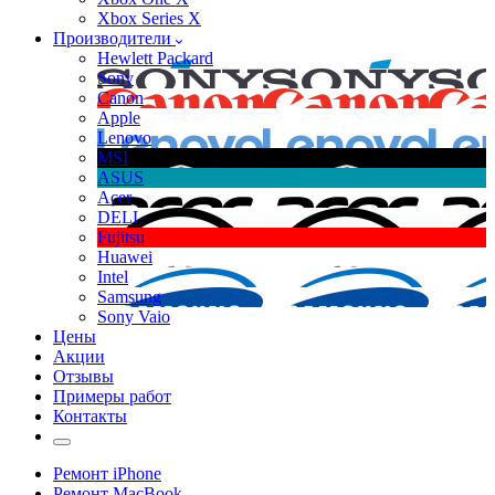
Xbox Series X
Производители
Hewlett Packard
Sony
Canon
Apple
Lenovo
MSI
ASUS
Acer
DELL
Fujitsu
Huawei
Intel
Samsung
Sony Vaio
Цены
Акции
Отзывы
Примеры работ
Контакты
Ремонт iPhone
Ремонт MacBook