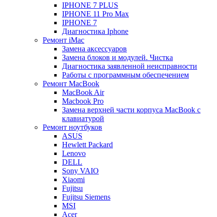
IPHONE 7 PLUS
IPHONE 11 Pro Max
IPHONE 7
Диагностика Iphone
Ремонт iMac
Замена аксессуаров
Замена блоков и модулей. Чистка
Диагностика заявленной неисправности
Работы с программным обеспечением
Ремонт MacBook
MacBook Air
Macbook Pro
Замена верхней части корпуса MacBook с
клавиатурой
Ремонт ноутбуков
ASUS
Hewlett Packard
Lenovo
DELL
Sony VAIO
Xiaomi
Fujitsu
Fujitsu Siemens
MSI
Acer