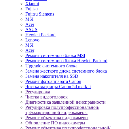
Xiaomi
Fujitsu
Fujitsu Siemens
MSI
Acer
ASUS
Hewlett Packard
Lenovo
MSI
Acer
Ремонт системного блока MSI
Ремонт системного блока Hewlett Packard
Upgrade системного блока
Замена жесткого диска системного блока
Замена накопителя на SSD
Ремонт фотоаппарата Canon
Чистка матрицы Canon 5d mark ii
Регулировка
Чистка видеоголовок
Диагностика заявленной неисправности
Регулировка полупрофессиональной/
трёхмартирочной видеокамеры
Ремонт объектива видеокамеры
Обновление ПО видеокамеры
Ремонт объектива полупрофессиональной/