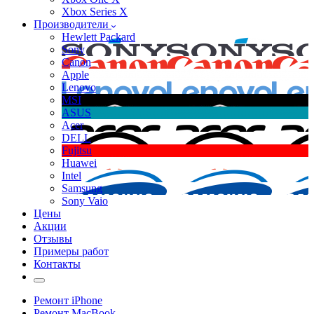
Xbox Series X
Производители
Hewlett Packard
Sony
Canon
Apple
Lenovo
MSI
ASUS
Acer
DELL
Fujitsu
Huawei
Intel
Samsung
Sony Vaio
Цены
Акции
Отзывы
Примеры работ
Контакты
Ремонт iPhone
Ремонт MacBook