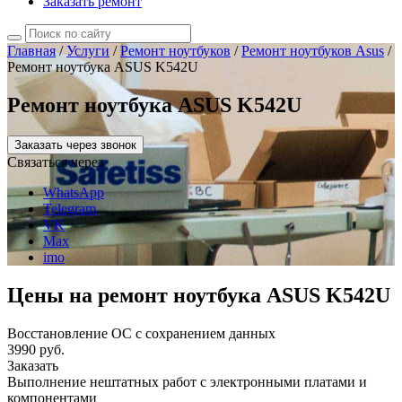
Заказать ремонт
Главная
/
Услуги
/
Ремонт ноутбуков
/
Ремонт ноутбуков Asus
/
Ремонт ноутбука ASUS K542U
Ремонт ноутбука ASUS K542U
Заказать через звонок
Связаться через
WhatsApp
Telegram
VK
Max
imo
Цены на ремонт ноутбука ASUS K542U
Восстановление ОС с сохранением данных
3990 руб.
Заказать
Выполнение нештатных работ с электронными платами и
компонентами