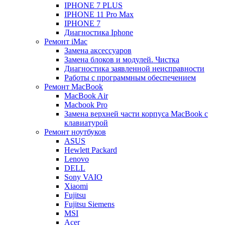
IPHONE 7 PLUS
IPHONE 11 Pro Max
IPHONE 7
Диагностика Iphone
Ремонт iMac
Замена аксессуаров
Замена блоков и модулей. Чистка
Диагностика заявленной неисправности
Работы с программным обеспечением
Ремонт MacBook
MacBook Air
Macbook Pro
Замена верхней части корпуса MacBook с
клавиатурой
Ремонт ноутбуков
ASUS
Hewlett Packard
Lenovo
DELL
Sony VAIO
Xiaomi
Fujitsu
Fujitsu Siemens
MSI
Acer