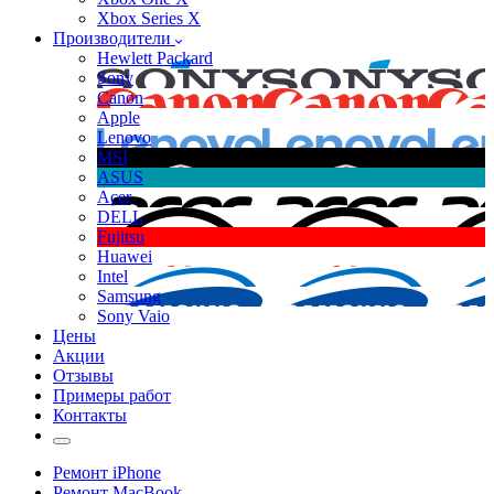
Xbox Series X
Производители
Hewlett Packard
Sony
Canon
Apple
Lenovo
MSI
ASUS
Acer
DELL
Fujitsu
Huawei
Intel
Samsung
Sony Vaio
Цены
Акции
Отзывы
Примеры работ
Контакты
Ремонт iPhone
Ремонт MacBook