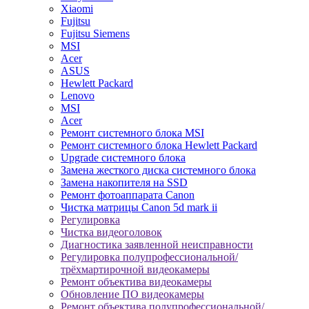
Xiaomi
Fujitsu
Fujitsu Siemens
MSI
Acer
ASUS
Hewlett Packard
Lenovo
MSI
Acer
Ремонт системного блока MSI
Ремонт системного блока Hewlett Packard
Upgrade системного блока
Замена жесткого диска системного блока
Замена накопителя на SSD
Ремонт фотоаппарата Canon
Чистка матрицы Canon 5d mark ii
Регулировка
Чистка видеоголовок
Диагностика заявленной неисправности
Регулировка полупрофессиональной/
трёхмартирочной видеокамеры
Ремонт объектива видеокамеры
Обновление ПО видеокамеры
Ремонт объектива полупрофессиональной/