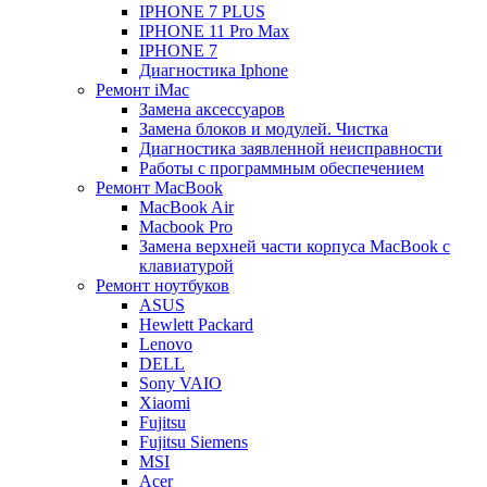
IPHONE 7 PLUS
IPHONE 11 Pro Max
IPHONE 7
Диагностика Iphone
Ремонт iMac
Замена аксессуаров
Замена блоков и модулей. Чистка
Диагностика заявленной неисправности
Работы с программным обеспечением
Ремонт MacBook
MacBook Air
Macbook Pro
Замена верхней части корпуса MacBook с
клавиатурой
Ремонт ноутбуков
ASUS
Hewlett Packard
Lenovo
DELL
Sony VAIO
Xiaomi
Fujitsu
Fujitsu Siemens
MSI
Acer