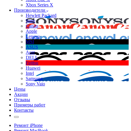
Xbox Series X
Производители
Hewlett Packard
Sony
Canon
Apple
Lenovo
MSI
ASUS
Acer
DELL
Fujitsu
Huawei
Intel
Samsung
Sony Vaio
Цены
Акции
Отзывы
Примеры работ
Контакты
Ремонт iPhone
Ремонт MacBook