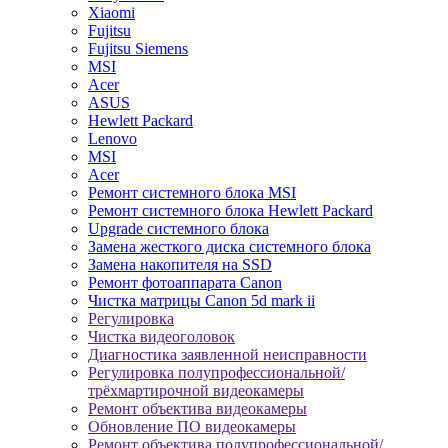
Xiaomi
Fujitsu
Fujitsu Siemens
MSI
Acer
ASUS
Hewlett Packard
Lenovo
MSI
Acer
Ремонт системного блока MSI
Ремонт системного блока Hewlett Packard
Upgrade системного блока
Замена жесткого диска системного блока
Замена накопителя на SSD
Ремонт фотоаппарата Canon
Чистка матрицы Canon 5d mark ii
Регулировка
Чистка видеоголовок
Диагностика заявленной неисправности
Регулировка полупрофессиональной/
трёхмартирочной видеокамеры
Ремонт объектива видеокамеры
Обновление ПО видеокамеры
Ремонт объектива полупрофессиональной/