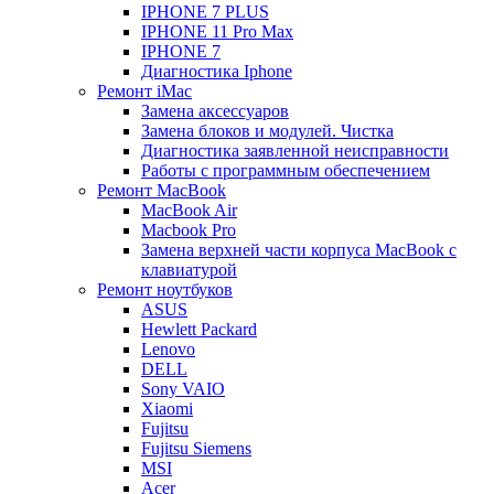
IPHONE 7 PLUS
IPHONE 11 Pro Max
IPHONE 7
Диагностика Iphone
Ремонт iMac
Замена аксессуаров
Замена блоков и модулей. Чистка
Диагностика заявленной неисправности
Работы с программным обеспечением
Ремонт MacBook
MacBook Air
Macbook Pro
Замена верхней части корпуса MacBook с
клавиатурой
Ремонт ноутбуков
ASUS
Hewlett Packard
Lenovo
DELL
Sony VAIO
Xiaomi
Fujitsu
Fujitsu Siemens
MSI
Acer