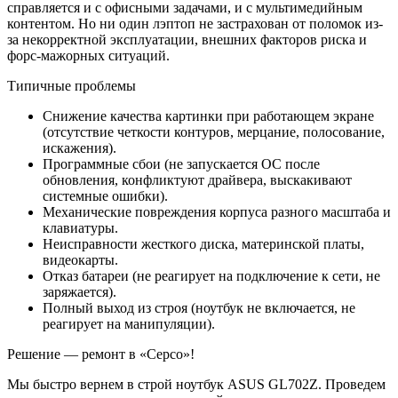
справляется и с офисными задачами, и с мультимедийным
контентом. Но ни один лэптоп не застрахован от поломок из-
за некорректной эксплуатации, внешних факторов риска и
форс-мажорных ситуаций.
Типичные проблемы
Снижение качества картинки при работающем экране
(отсутствие четкости контуров, мерцание, полосование,
искажения).
Программные сбои (не запускается ОС после
обновления, конфликтуют драйвера, выскакивают
системные ошибки).
Механические повреждения корпуса разного масштаба и
клавиатуры.
Неисправности жесткого диска, материнской платы,
видеокарты.
Отказ батареи (не реагирует на подключение к сети, не
заряжается).
Полный выход из строя (ноутбук не включается, не
реагирует на манипуляции).
Решение — ремонт в «Серсо»!
Мы быстро вернем в строй ноутбук ASUS GL702Z. Проведем