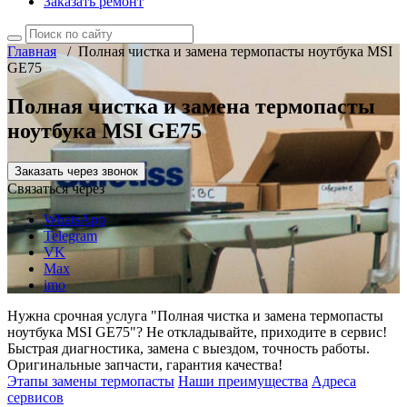
Заказать ремонт
Главная
/
Полная чистка и замена термопасты ноутбука MSI
GE75
Полная чистка и замена термопасты
ноутбука MSI GE75
Заказать через звонок
Связаться через
WhatsApp
Telegram
VK
Max
imo
Нужна срочная услуга "Полная чистка и замена термопасты
ноутбука MSI GE75"? Не откладывайте, приходите в сервис!
Быстрая диагностика, замена с выездом, точность работы.
Оригинальные запчасти, гарантия качества!
Этапы замены термопасты
Наши преимущества
Адреса
сервисов