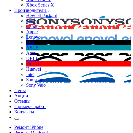
Xbox Series X
Производители
Hewlett Packard
Sony
Canon
Apple
Lenovo
MSI
ASUS
Acer
DELL
Fujitsu
Huawei
Intel
Samsung
Sony Vaio
Цены
Акции
Отзывы
Примеры работ
Контакты
Ремонт iPhone
Ремонт MacBook