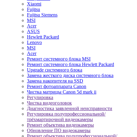
Xiaomi
Fujitsu
Fujitsu Siemens
MSI
Acer
ASUS
Hewlett Packard
Lenovo
MSI
Acer
Ремонт системного блока MSI
Ремонт системного блока Hewlett Packard
Upgrade системного блока
Замена жесткого диска системного блока
Замена накопителя на SSD
Ремонт фотоаппарата Canon
Чистка матрицы Canon 5d mark ii
Регулировка
Чистка видеоголовок
Диагностика заявленной неисправности
Регулировка полупрофессиональной/
трёхмартирочной видеокамеры
Ремонт объектива видеокамеры
Обновление ПО видеокамеры
Ремонт объектива полупрофессиональной/