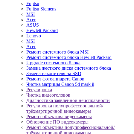
Fujitsu
Fujitsu Siemens
MSI
Acer
ASUS
Hewlett Packard
Lenovo
MSI
Acer
Ремонт системного блока MSI
Ремонт системного блока Hewlett Packard
Upgrade системного блока
Замена жесткого диска системного блока
Замена накопителя на SSD
Ремонт фотоаппарата Canon
Чистка матрицы Canon 5d mark ii
Регулировка
Чистка видеоголовок
Диагностика заявленной неисправности
Регулировка полупрофессиональной/
трёхмартирочной видеокамеры
Ремонт объектива видеокамеры
Обновление ПО видеокамеры
Ремонт объектива полупрофессиональной/
трёхмартирочной видеокамеры