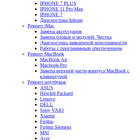
IPHONE 7 PLUS
IPHONE 11 Pro Max
IPHONE 7
Диагностика Iphone
Ремонт iMac
Замена аксессуаров
Замена блоков и модулей. Чистка
Диагностика заявленной неисправности
Работы с программным обеспечением
Ремонт MacBook
MacBook Air
Macbook Pro
Замена верхней части корпуса MacBook с
клавиатурой
Ремонт ноутбуков
ASUS
Hewlett Packard
Lenovo
DELL
Sony VAIO
Xiaomi
Fujitsu
Fujitsu Siemens
MSI
Acer