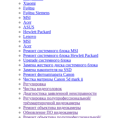
Xiaomi
Fujitsu
Fujitsu Siemens
MSI
Acer
ASUS
Hewlett Packard
Lenovo
MSI
Acer
Ремонт системного блока MSI
Ремонт системного блока Hewlett Packard
Upgrade системного блока
Замена жесткого диска системного блока
Замена накопителя на SSD
Ремонт фотоаппарата Canon
Чистка матрицы Canon 5d mark ii
Регулировка
Чистка видеоголовок
Диагностика заявленной неисправности
Регулировка полупрофессиональной/
трёхмартирочной видеокамеры
Ремонт объектива видеокамеры
Обновление ПО видеокамеры
Ремонт объектива полупрофессиональной/