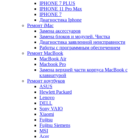
IPHONE 7 PLUS
IPHONE 11 Pro Max
IPHONE 7
Диагностика Iphone
Ремонт iMac
Замена аксессуаров
Замена блоков и модулей. Чистка
Диагностика заявленной неисправности
Работы с программным обеспечением
Ремонт MacBook
MacBook Air
Macbook Pro
Замена верхней части корпуса MacBook с
клавиатурой
Ремонт ноутбуков
ASUS
Hewlett Packard
Lenovo
DELL
Sony VAIO
Xiaomi
Fujitsu
Fujitsu Siemens
MSI
Acer