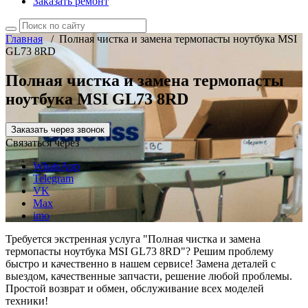
Заказать ремонт
Главная
/
Полная чистка и замена термопасты ноутбука MSI
GL73 8RD
Полная чистка и замена термопасты
ноутбука MSI GL73 8RD
Заказать через звонок
Связаться через
WhatsApp
Telegram
VK
Max
imo
Требуется экстренная услуга "Полная чистка и замена
термопасты ноутбука MSI GL73 8RD"? Решим проблему
быстро и качественно в нашем сервисе! Замена деталей с
выездом, качественные запчасти, решение любой проблемы.
Простой возврат и обмен, обслуживание всех моделей
техники!