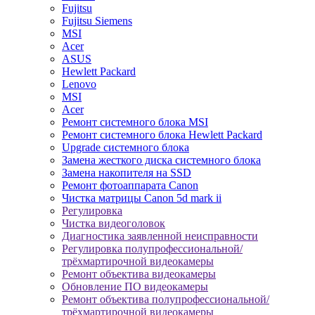
Fujitsu
Fujitsu Siemens
MSI
Acer
ASUS
Hewlett Packard
Lenovo
MSI
Acer
Ремонт системного блока MSI
Ремонт системного блока Hewlett Packard
Upgrade системного блока
Замена жесткого диска системного блока
Замена накопителя на SSD
Ремонт фотоаппарата Canon
Чистка матрицы Canon 5d mark ii
Регулировка
Чистка видеоголовок
Диагностика заявленной неисправности
Регулировка полупрофессиональной/
трёхмартирочной видеокамеры
Ремонт объектива видеокамеры
Обновление ПО видеокамеры
Ремонт объектива полупрофессиональной/
трёхмартирочной видеокамеры