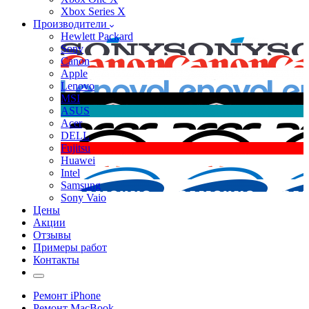
Xbox Series X
Производители
Hewlett Packard
Sony
Canon
Apple
Lenovo
MSI
ASUS
Acer
DELL
Fujitsu
Huawei
Intel
Samsung
Sony Vaio
Цены
Акции
Отзывы
Примеры работ
Контакты
Ремонт iPhone
Ремонт MacBook