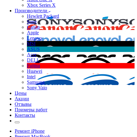
Xbox Series X
Производители
Hewlett Packard
Sony
Canon
Apple
Lenovo
MSI
ASUS
Acer
DELL
Fujitsu
Huawei
Intel
Samsung
Sony Vaio
Цены
Акции
Отзывы
Примеры работ
Контакты
Ремонт iPhone
Ремонт MacBook