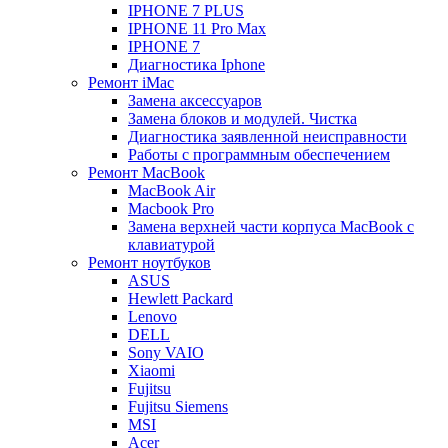
IPHONE 7 PLUS
IPHONE 11 Pro Max
IPHONE 7
Диагностика Iphone
Ремонт iMac
Замена аксессуаров
Замена блоков и модулей. Чистка
Диагностика заявленной неисправности
Работы с программным обеспечением
Ремонт MacBook
MacBook Air
Macbook Pro
Замена верхней части корпуса MacBook с
клавиатурой
Ремонт ноутбуков
ASUS
Hewlett Packard
Lenovo
DELL
Sony VAIO
Xiaomi
Fujitsu
Fujitsu Siemens
MSI
Acer