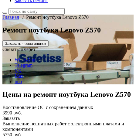
Заказать ремонт
Главная
/
Ремонт ноутбука Lenovo Z570
Ремонт ноутбука Lenovo Z570
Заказать через звонок
Связаться через
WhatsApp
Telegram
VK
Max
imo
Цены на ремонт ноутбука Lenovo Z570
Восстановление ОС с сохранением данных
3990 руб.
Заказать
Выполнение нештатных работ с электронными платами и
компонентами
5750 руб.