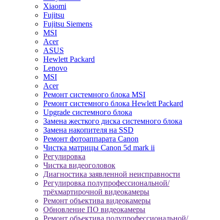
Xiaomi
Fujitsu
Fujitsu Siemens
MSI
Acer
ASUS
Hewlett Packard
Lenovo
MSI
Acer
Ремонт системного блока MSI
Ремонт системного блока Hewlett Packard
Upgrade системного блока
Замена жесткого диска системного блока
Замена накопителя на SSD
Ремонт фотоаппарата Canon
Чистка матрицы Canon 5d mark ii
Регулировка
Чистка видеоголовок
Диагностика заявленной неисправности
Регулировка полупрофессиональной/
трёхмартирочной видеокамеры
Ремонт объектива видеокамеры
Обновление ПО видеокамеры
Ремонт объектива полупрофессиональной/