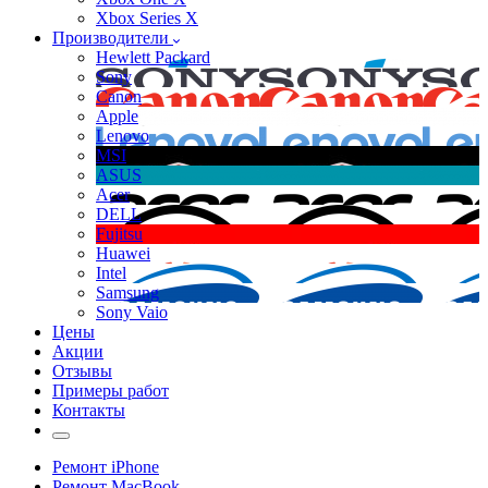
Xbox Series X
Производители
Hewlett Packard
Sony
Canon
Apple
Lenovo
MSI
ASUS
Acer
DELL
Fujitsu
Huawei
Intel
Samsung
Sony Vaio
Цены
Акции
Отзывы
Примеры работ
Контакты
Ремонт iPhone
Ремонт MacBook