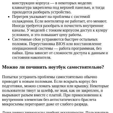
конструкции корпуса — в некоторых моделях
клавиатура закреплена под верхней панелью, и тогда
приходится разбирать устройство.
Перегрев указывает на проблемы с системой
охлаждения. Если вентилятор не работает, его меняют.
Иногда требуется разобрать и почистить внутренние
каналы. У моделей с тонким корпусом доступ к кулеру
усложнен, и это повышает цену работы.
Системные сбои устраняются быстрее остальных
поломок. Переустановка BIOS или восстановление
операционной системы — работа программная, без
пайки. Цена зависит от сложности доступа к данным и
состояния накопителя.
Можно ли починить ноутбук самостоятельно?
Попытки устранить проблемы самостоятельно обычно
приводят к новым поломкам. Если вскрыть корпус без
подготовки, можно сломать защелки или крышку. Некоторые
пользователи тянут за шлейф, не зная, как он закреплен, и
вырывают разъем вместе с платой. При прикосновении к
внутренним элементам без антистатического браслета
микросхемы перегорают даже от слабого разряда.
Даже замена термопасты требует аккуратности. Пользователь