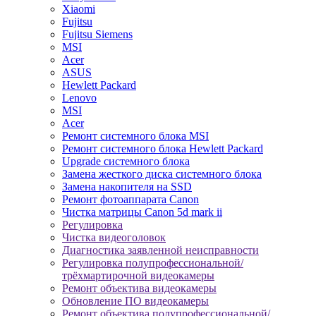
Xiaomi
Fujitsu
Fujitsu Siemens
MSI
Acer
ASUS
Hewlett Packard
Lenovo
MSI
Acer
Ремонт системного блока MSI
Ремонт системного блока Hewlett Packard
Upgrade системного блока
Замена жесткого диска системного блока
Замена накопителя на SSD
Ремонт фотоаппарата Canon
Чистка матрицы Canon 5d mark ii
Регулировка
Чистка видеоголовок
Диагностика заявленной неисправности
Регулировка полупрофессиональной/
трёхмартирочной видеокамеры
Ремонт объектива видеокамеры
Обновление ПО видеокамеры
Ремонт объектива полупрофессиональной/