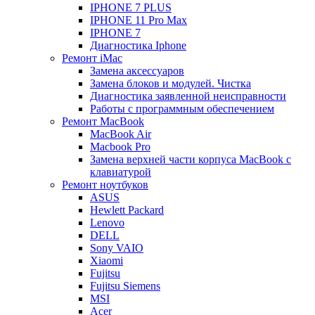
IPHONE 7 PLUS
IPHONE 11 Pro Max
IPHONE 7
Диагностика Iphone
Ремонт iMac
Замена аксессуаров
Замена блоков и модулей. Чистка
Диагностика заявленной неисправности
Работы с программным обеспечением
Ремонт MacBook
MacBook Air
Macbook Pro
Замена верхней части корпуса MacBook с
клавиатурой
Ремонт ноутбуков
ASUS
Hewlett Packard
Lenovo
DELL
Sony VAIO
Xiaomi
Fujitsu
Fujitsu Siemens
MSI
Acer