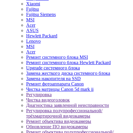
Xiaomi
Fujitsu
Fujitsu Siemens
MSI
Acer
ASUS
Hewlett Packard
Lenovo
MSI
Acer
Ремонт системного блока MSI
Ремонт системного блока Hewlett Packard
Upgrade системного блока
Замена жесткого диска системного блока
Замена накопителя на SSD
Ремонт фотоаппарата Canon
Чистка матрицы Canon 5d mark ii
Регулировка
Чистка видеоголовок
Диагностика заявленной неисправности
Регулировка полупрофессиональной/
трёхмартирочной видеокамеры
Ремонт объектива видеокамеры
Обновление ПО видеокамеры
Ремонт объектива полупрофессиональной/