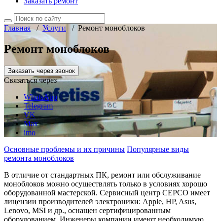
Заказать ремонт
Главная
/
Услуги
/
Ремонт моноблоков
Ремонт моноблоков
Заказать через звонок
Связаться через
WhatsApp
Telegram
VK
Max
imo
Основные проблемы и их причины
Популярные виды
ремонта моноблоков
В отличие от стандартных ПК, ремонт или обслуживание
моноблоков можно осуществлять только в условиях хорошо
оборудованной мастерской. Сервисный центр СЕРСО имеет
лицензии производителей электроники: Apple, HP, Asus,
Lenovo, MSI и др., оснащен сертифицированным
оборудованием. Инженеры компании имеют необходимую