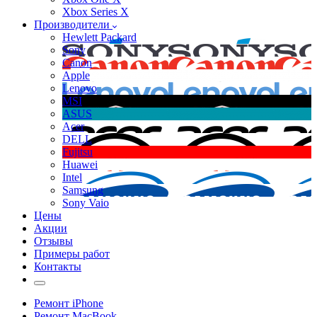
Xbox Series X
Производители
Hewlett Packard
Sony
Canon
Apple
Lenovo
MSI
ASUS
Acer
DELL
Fujitsu
Huawei
Intel
Samsung
Sony Vaio
Цены
Акции
Отзывы
Примеры работ
Контакты
Ремонт iPhone
Ремонт MacBook