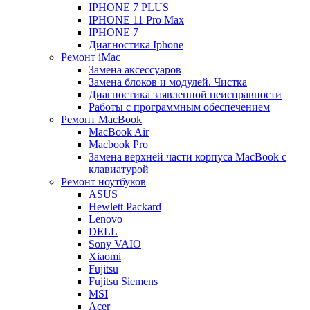
IPHONE 7 PLUS
IPHONE 11 Pro Max
IPHONE 7
Диагностика Iphone
Ремонт iMac
Замена аксессуаров
Замена блоков и модулей. Чистка
Диагностика заявленной неисправности
Работы с программным обеспечением
Ремонт MacBook
MacBook Air
Macbook Pro
Замена верхней части корпуса MacBook с
клавиатурой
Ремонт ноутбуков
ASUS
Hewlett Packard
Lenovo
DELL
Sony VAIO
Xiaomi
Fujitsu
Fujitsu Siemens
MSI
Acer