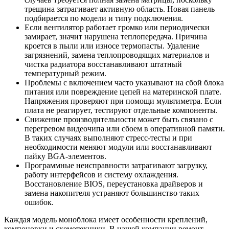
трещина затрагивает активную область. Новая панель
подбирается по модели и типу подключения.
Если вентилятор работает громко или периодически
замирает, значит нарушена теплопередача. Причина
кроется в пыли или износе термопасты. Удаление
загрязнений, замена теплопроводящих материалов и
чистка радиатора восстанавливают штатный
температурный режим.
Проблемы с включением часто указывают на сбой блока
питания или повреждение цепей на материнской плате.
Напряжения проверяют при помощи мультиметра. Если
плата не реагирует, тестируют отдельные компоненты.
Снижение производительности может быть связано с
перегревом видеочипа или сбоем в оперативной памяти.
В таких случаях выполняют стресс-тесты и при
необходимости меняют модули или восстанавливают
пайку BGA-элементов.
Программные неисправности затрагивают загрузку,
работу интерфейсов и систему охлаждения.
Восстановление BIOS, переустановка драйверов и
замена накопителя устраняют большинство таких
ошибок.
Каждая модель моноблока имеет особенности креплений,
компоновки и схемотехники. В нашей компании ремонт