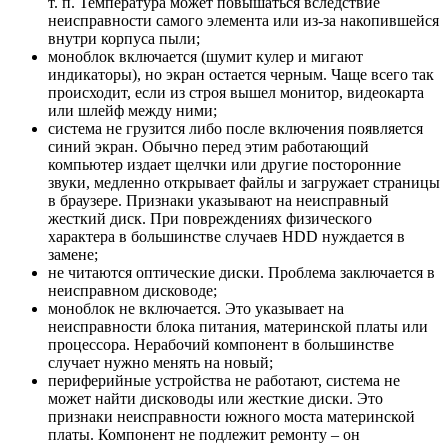
т. п. Температура может повышаться вследствие
неисправности самого элемента или из-за накопившейся
внутри корпуса пыли;
моноблок включается (шумит кулер и мигают
индикаторы), но экран остается черным. Чаще всего так
происходит, если из строя вышел монитор, видеокарта
или шлейф между ними;
система не грузится либо после включения появляется
синий экран. Обычно перед этим работающий
компьютер издает щелчки или другие посторонние
звуки, медленно открывает файлы и загружает страницы
в браузере. Признаки указывают на неисправный
жесткий диск. При повреждениях физического
характера в большинстве случаев HDD нуждается в
замене;
не читаются оптические диски. Проблема заключается в
неисправном дисководе;
моноблок не включается. Это указывает на
неисправности блока питания, материнской платы или
процессора. Нерабочий компонент в большинстве
случает нужно менять на новый;
периферийные устройства не работают, система не
может найти дисководы или жесткие диски. Это
признаки неисправности южного моста материнской
платы. Компонент не подлежит ремонту – он