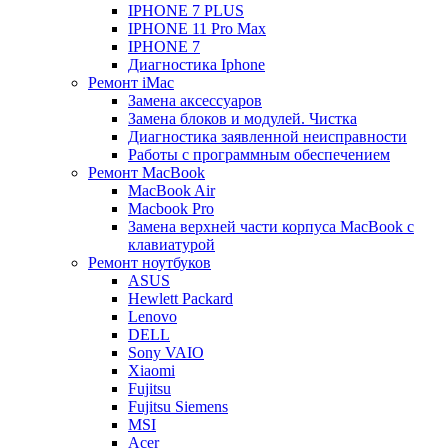
IPHONE 7 PLUS
IPHONE 11 Pro Max
IPHONE 7
Диагностика Iphone
Ремонт iMac
Замена аксессуаров
Замена блоков и модулей. Чистка
Диагностика заявленной неисправности
Работы с программным обеспечением
Ремонт MacBook
MacBook Air
Macbook Pro
Замена верхней части корпуса MacBook с
клавиатурой
Ремонт ноутбуков
ASUS
Hewlett Packard
Lenovo
DELL
Sony VAIO
Xiaomi
Fujitsu
Fujitsu Siemens
MSI
Acer