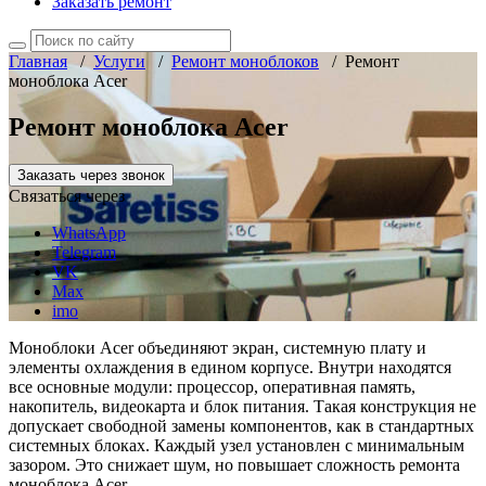
Заказать ремонт
Главная
/
Услуги
/
Ремонт моноблоков
/
Ремонт
моноблока Acer
Ремонт моноблока Acer
Заказать через звонок
Связаться через
WhatsApp
Telegram
VK
Max
imo
Моноблоки Acer объединяют экран, системную плату и
элементы охлаждения в едином корпусе. Внутри находятся
все основные модули: процессор, оперативная память,
накопитель, видеокарта и блок питания. Такая конструкция не
допускает свободной замены компонентов, как в стандартных
системных блоках. Каждый узел установлен с минимальным
зазором. Это снижает шум, но повышает сложность ремонта
моноблока Acer.