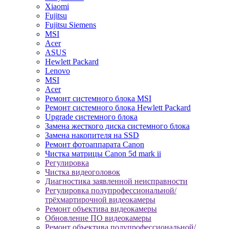
Xiaomi
Fujitsu
Fujitsu Siemens
MSI
Acer
ASUS
Hewlett Packard
Lenovo
MSI
Acer
Ремонт системного блока MSI
Ремонт системного блока Hewlett Packard
Upgrade системного блока
Замена жесткого диска системного блока
Замена накопителя на SSD
Ремонт фотоаппарата Canon
Чистка матрицы Canon 5d mark ii
Регулировка
Чистка видеоголовок
Диагностика заявленной неисправности
Регулировка полупрофессиональной/
трёхмартирочной видеокамеры
Ремонт объектива видеокамеры
Обновление ПО видеокамеры
Ремонт объектива полупрофессиональной/