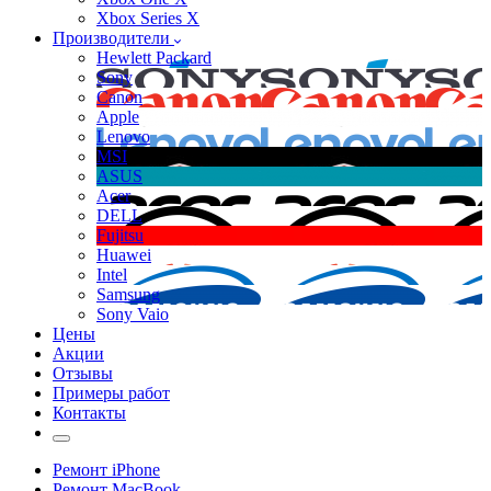
Xbox Series X
Производители
Hewlett Packard
Sony
Canon
Apple
Lenovo
MSI
ASUS
Acer
DELL
Fujitsu
Huawei
Intel
Samsung
Sony Vaio
Цены
Акции
Отзывы
Примеры работ
Контакты
Ремонт iPhone
Ремонт MacBook