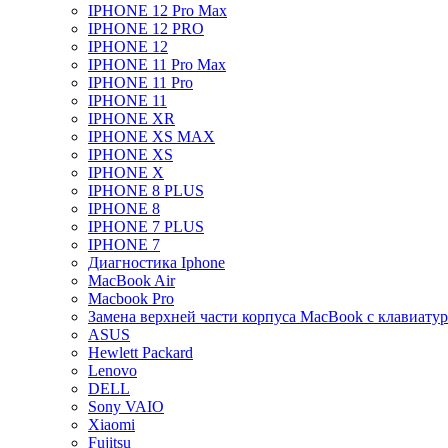
IPHONE 12 Pro Max
IPHONE 12 PRO
IPHONE 12
IPHONE 11 Pro Max
IPHONE 11 Pro
IPHONE 11
IPHONE XR
IPHONE XS MAX
IPHONE XS
IPHONE X
IPHONE 8 PLUS
IPHONE 8
IPHONE 7 PLUS
IPHONE 7
Диагностика Iphone
MacBook Air
Macbook Pro
Замена верхней части корпуса MacBook с клавиату
ASUS
Hewlett Packard
Lenovo
DELL
Sony VAIO
Xiaomi
Fujitsu