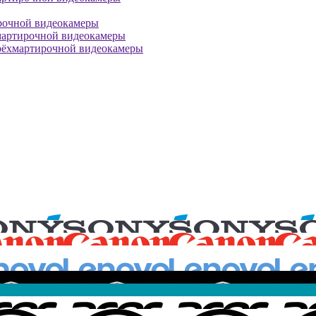
рочной видеокамеры
мартирочной видеокамеры
рёхмартирочной видеокамеры