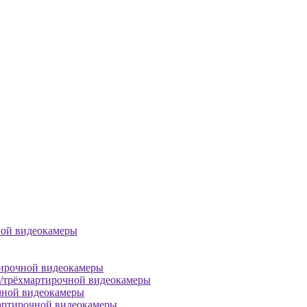
ной видеокамеры
тирочной видеокамеры
й/трёхмартирочной видеокамеры
чной видеокамеры
артирочной видеокамеры