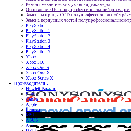
Ремонт механических узлов видеокамеры
Обновление ПО полупрофессиональной/трёхмарти
Замена матрицы CCD полупрофессиональной/трёх
Замена корпусных частей полупрофессиональной/т
PlayStation
PlayStation 1
PlayStation 2
PlayStation 3
PlayStation 4
PlayStation 5
Xbox
Xbox 360
Xbox One S
Xbox One X
Xbox Series X
Производители
Hewlett Packard
Sony
Canon
Apple
Lenovo
MSI
ASUS
Acer
DELL