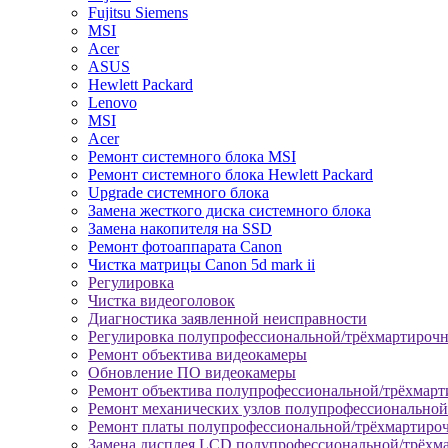
Fujitsu Siemens
MSI
Acer
ASUS
Hewlett Packard
Lenovo
MSI
Acer
Ремонт системного блока MSI
Ремонт системного блока Hewlett Packard
Upgrade системного блока
Замена жесткого диска системного блока
Замена накопителя на SSD
Ремонт фотоаппарата Canon
Чистка матрицы Canon 5d mark ii
Регулировка
Чистка видеоголовок
Диагностика заявленной неисправности
Регулировка полупрофессиональной/трёхмартироч
Ремонт объектива видеокамеры
Обновление ПО видеокамеры
Ремонт объектива полупрофессиональной/трёхмар
Ремонт механических узлов полупрофессионально
Ремонт платы полупрофессиональной/трёхмартиро
Замена дисплея LCD полупрофессиональной/трёхм