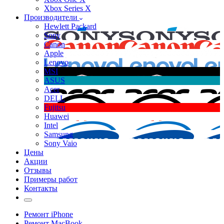
Xbox Series X
Производители
Hewlett Packard
Sony
Canon
Apple
Lenovo
MSI
ASUS
Acer
DELL
Fujitsu
Huawei
Intel
Samsung
Sony Vaio
Цены
Акции
Отзывы
Примеры работ
Контакты
Ремонт iPhone
Ремонт MacBook