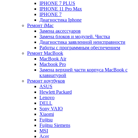
IPHONE 7 PLUS
IPHONE 11 Pro Max
IPHONE 7
Диагностика Iphone
Ремонт iMac
Замена аксессуаров
Замена блоков и модулей. Чистка
Диагностика заявленной неисправности
Работы с программным обеспечением
Ремонт MacBook
MacBook Air
Macbook Pro
Замена верхней части корпуса MacBook с
клавиатурой
Ремонт ноутбуков
ASUS
Hewlett Packard
Lenovo
DELL
Sony VAIO
Xiaomi
Fujitsu
Fujitsu Siemens
MSI
Acer