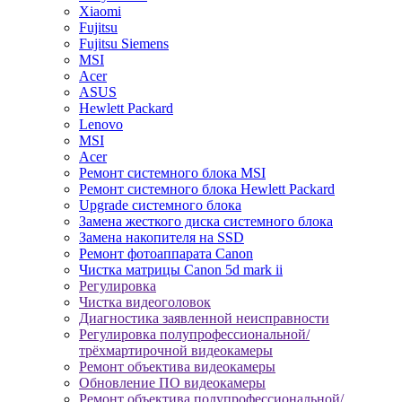
Xiaomi
Fujitsu
Fujitsu Siemens
MSI
Acer
ASUS
Hewlett Packard
Lenovo
MSI
Acer
Ремонт системного блока MSI
Ремонт системного блока Hewlett Packard
Upgrade системного блока
Замена жесткого диска системного блока
Замена накопителя на SSD
Ремонт фотоаппарата Canon
Чистка матрицы Canon 5d mark ii
Регулировка
Чистка видеоголовок
Диагностика заявленной неисправности
Регулировка полупрофессиональной/
трёхмартирочной видеокамеры
Ремонт объектива видеокамеры
Обновление ПО видеокамеры
Ремонт объектива полупрофессиональной/