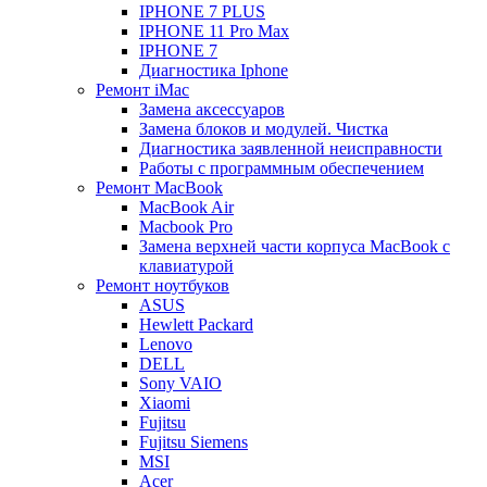
IPHONE 7 PLUS
IPHONE 11 Pro Max
IPHONE 7
Диагностика Iphone
Ремонт iMac
Замена аксессуаров
Замена блоков и модулей. Чистка
Диагностика заявленной неисправности
Работы с программным обеспечением
Ремонт MacBook
MacBook Air
Macbook Pro
Замена верхней части корпуса MacBook с
клавиатурой
Ремонт ноутбуков
ASUS
Hewlett Packard
Lenovo
DELL
Sony VAIO
Xiaomi
Fujitsu
Fujitsu Siemens
MSI
Acer