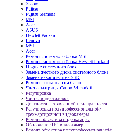
Xiaomi
Fujitsu
Fujitsu Siemens
MSI
Acer
ASUS
Hewlett Packard
Lenovo
MSI
Acer
Ремонт системного блока MSI
Ремонт системного блока Hewlett Packard
Upgrade системного блока
Замена жесткого диска системного блока
Замена накопителя на SSD
Ремонт фотоаппарата Canon
Чистка матрицы Canon 5d mark ii
Регулировка
Чистка видеоголовок
Диагностика заявленной неисправности
Регулировка полупрофессиональной/
трёхмартирочной видеокамеры
Ремонт объектива видеокамеры
Обновление ПО видеокамеры
Ремонт объектива полупрофессиональной/