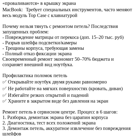
«проваливаются» в крышку экрана
MacBook: Требует специальных инструментов, часто меняют
весь модуль Top Case с клавиатурой
Почему нельзя тянуть с ремонтом петель? Последствия
запущенных проблем:
- Повреждение матрицы от перекоса (доп. 15–20 тыс. руб)
- Разрыв шлейфа подсветки/камеры
- Трещины корпуса, требующая замены
- Полный отказ фиксации экрана
Своевременный ремонт экономит 50–70% бюджета и
сохраняет внешний вид ноутбука.
Профилактика поломок петель
✅ Открывайте ноутбук двумя руками равномерно
✅ Не работайте на мягких поверхностях (кровать, диван)
✅ Избегайте резких открытий и падений
✅ Храните в закрытом виде без давления на экран
Ремонт петель в сервисном центре. Процесс в 6 шагов:
1. Разборка, демонтаж экрана без царапин корпуса
2. Диагностика, тест всех положений экрана
3. Демонтаж петель, аккуратное извлечение без повреждения
шлейфов