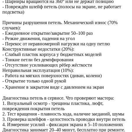
- Шарниры вращаются на 360° или не держат позицию
- Повреждён шлейф петель (полосы на экране, не работает
подсветка)
Причины разрушения петель. Механический износ (70%
случаев):
- Ежедневное открытие/закрытие 50–100 раз
- Резкие движения, падения на угол
- Перекос от неравномерной нагрузки на одну петлю
Конструктивные недостатки (20%):
- Слабый пластик корпуса у бюджетных моделей
- Тонкие петли без демпфирования
- Отсутствие усиливающих рёбер жёсткости
Неправильная эксплуатация (10%):
- Работа на мягких поверхностях (диван, колени)
- Открытие только одной рукой
- Хранение в закрытом виде с давлением на экран
Диагностика петель в сервисе. Что проверяют мастера:
1. Визуальный осмотр - трещины пластика, люфт,
повреждения покрытия петель
2. Тест вращения - плавность хода, наличие заеданий, шумы
3. Проверка шлейфов - целостность проводки внутри петель
4. Измерение усилий - фиксация экрана в 5–10 положениях
Диагностика занимает 20–40 минут, бесплатно при ремонте.