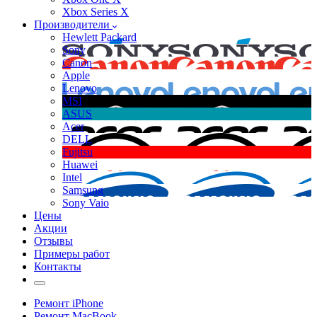
Xbox Series X
Производители
Hewlett Packard
Sony
Canon
Apple
Lenovo
MSI
ASUS
Acer
DELL
Fujitsu
Huawei
Intel
Samsung
Sony Vaio
Цены
Акции
Отзывы
Примеры работ
Контакты
Ремонт iPhone
Ремонт MacBook