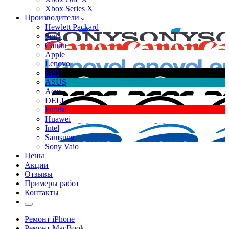
Xbox Series X
Производители
Hewlett Packard
Sony
Canon
Apple
Lenovo
MSI
ASUS
Acer
DELL
Fujitsu
Huawei
Intel
Samsung
Sony Vaio
Цены
Акции
Отзывы
Примеры работ
Контакты
Ремонт iPhone
Ремонт MacBook