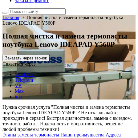
Заказать ремонт
Главная
/
Полная чистка и замена термопасты ноутбука
Lenovo IDEAPAD Y560P
Полная чистка и замена термопасты
ноутбука Lenovo IDEAPAD Y560P
Заказать через звонок
Связаться через
WhatsApp
Telegram
VK
Max
imo
Нужна срочная услуга "Полная чистка и замена термопасты
ноутбука Lenovo IDEAPAD Y560P"? Не откладывайте,
приходите в сервис! Быстрая диагностика, замена с выездом,
точность работы. Надежность и оперативность, решение
любой проблемы техники!
Этапы замены термопасты
Наши преимущества
Адреса