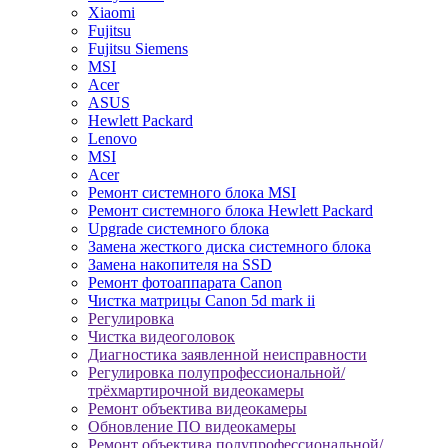
Xiaomi
Fujitsu
Fujitsu Siemens
MSI
Acer
ASUS
Hewlett Packard
Lenovo
MSI
Acer
Ремонт системного блока MSI
Ремонт системного блока Hewlett Packard
Upgrade системного блока
Замена жесткого диска системного блока
Замена накопителя на SSD
Ремонт фотоаппарата Canon
Чистка матрицы Canon 5d mark ii
Регулировка
Чистка видеоголовок
Диагностика заявленной неисправности
Регулировка полупрофессиональной/
трёхмартирочной видеокамеры
Ремонт объектива видеокамеры
Обновление ПО видеокамеры
Ремонт объектива полупрофессиональной/