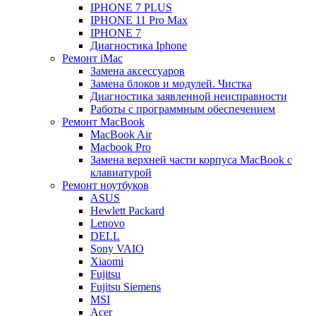
IPHONE 7 PLUS
IPHONE 11 Pro Max
IPHONE 7
Диагностика Iphone
Ремонт iMac
Замена аксессуаров
Замена блоков и модулей. Чистка
Диагностика заявленной неисправности
Работы с программным обеспечением
Ремонт MacBook
MacBook Air
Macbook Pro
Замена верхней части корпуса MacBook с
клавиатурой
Ремонт ноутбуков
ASUS
Hewlett Packard
Lenovo
DELL
Sony VAIO
Xiaomi
Fujitsu
Fujitsu Siemens
MSI
Acer