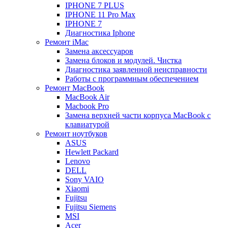
IPHONE 7 PLUS
IPHONE 11 Pro Max
IPHONE 7
Диагностика Iphone
Ремонт iMac
Замена аксессуаров
Замена блоков и модулей. Чистка
Диагностика заявленной неисправности
Работы с программным обеспечением
Ремонт MacBook
MacBook Air
Macbook Pro
Замена верхней части корпуса MacBook с
клавиатурой
Ремонт ноутбуков
ASUS
Hewlett Packard
Lenovo
DELL
Sony VAIO
Xiaomi
Fujitsu
Fujitsu Siemens
MSI
Acer