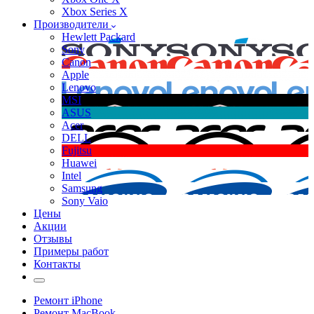
Xbox Series X
Производители
Hewlett Packard
Sony
Canon
Apple
Lenovo
MSI
ASUS
Acer
DELL
Fujitsu
Huawei
Intel
Samsung
Sony Vaio
Цены
Акции
Отзывы
Примеры работ
Контакты
Ремонт iPhone
Ремонт MacBook