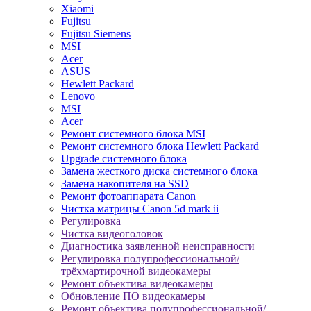
Xiaomi
Fujitsu
Fujitsu Siemens
MSI
Acer
ASUS
Hewlett Packard
Lenovo
MSI
Acer
Ремонт системного блока MSI
Ремонт системного блока Hewlett Packard
Upgrade системного блока
Замена жесткого диска системного блока
Замена накопителя на SSD
Ремонт фотоаппарата Canon
Чистка матрицы Canon 5d mark ii
Регулировка
Чистка видеоголовок
Диагностика заявленной неисправности
Регулировка полупрофессиональной/
трёхмартирочной видеокамеры
Ремонт объектива видеокамеры
Обновление ПО видеокамеры
Ремонт объектива полупрофессиональной/