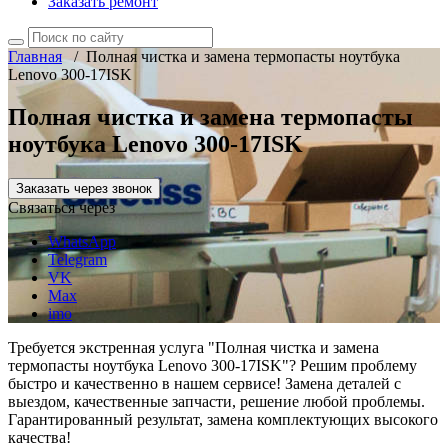
Заказать ремонт
Главная
/
Полная чистка и замена термопасты ноутбука
Lenovo 300-17ISK
Полная чистка и замена термопасты
ноутбука Lenovo 300-17ISK
Заказать через звонок
Связаться через
WhatsApp
Telegram
VK
Max
imo
Требуется экстренная услуга "Полная чистка и замена
термопасты ноутбука Lenovo 300-17ISK"? Решим проблему
быстро и качественно в нашем сервисе! Замена деталей с
выездом, качественные запчасти, решение любой проблемы.
Гарантированный результат, замена комплектующих высокого
качества!