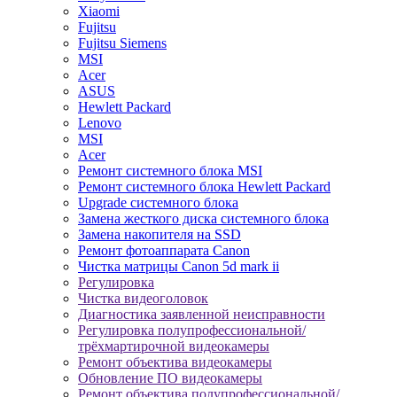
Xiaomi
Fujitsu
Fujitsu Siemens
MSI
Acer
ASUS
Hewlett Packard
Lenovo
MSI
Acer
Ремонт системного блока MSI
Ремонт системного блока Hewlett Packard
Upgrade системного блока
Замена жесткого диска системного блока
Замена накопителя на SSD
Ремонт фотоаппарата Canon
Чистка матрицы Canon 5d mark ii
Регулировка
Чистка видеоголовок
Диагностика заявленной неисправности
Регулировка полупрофессиональной/
трёхмартирочной видеокамеры
Ремонт объектива видеокамеры
Обновление ПО видеокамеры
Ремонт объектива полупрофессиональной/