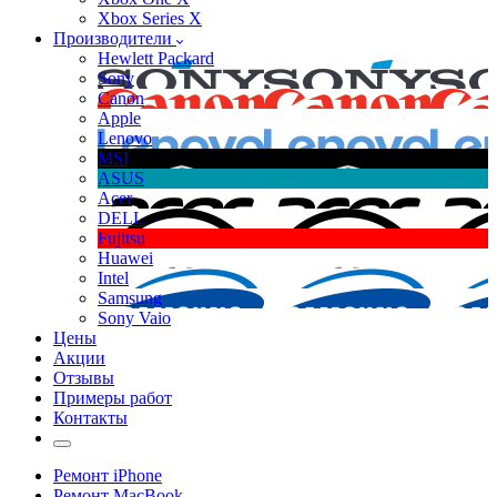
Xbox Series X
Производители
Hewlett Packard
Sony
Canon
Apple
Lenovo
MSI
ASUS
Acer
DELL
Fujitsu
Huawei
Intel
Samsung
Sony Vaio
Цены
Акции
Отзывы
Примеры работ
Контакты
Ремонт iPhone
Ремонт MacBook