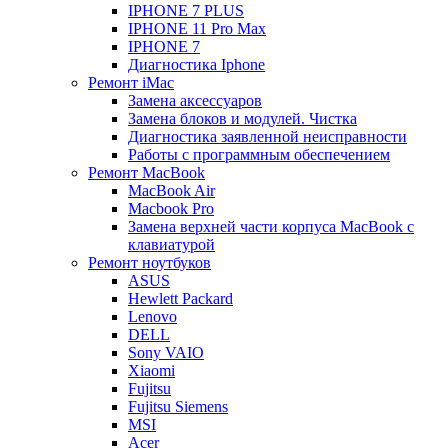
IPHONE 7 PLUS
IPHONE 11 Pro Max
IPHONE 7
Диагностика Iphone
Ремонт iMac
Замена аксессуаров
Замена блоков и модулей. Чистка
Диагностика заявленной неисправности
Работы с программным обеспечением
Ремонт MacBook
MacBook Air
Macbook Pro
Замена верхней части корпуса MacBook с
клавиатурой
Ремонт ноутбуков
ASUS
Hewlett Packard
Lenovo
DELL
Sony VAIO
Xiaomi
Fujitsu
Fujitsu Siemens
MSI
Acer