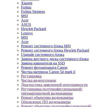
Xiaomi
Fujitsu
Fujitsu Siemens
MSI
Acer
ASUS
Hewlett Packard
Lenovo
MSI
Acer
Ремонт системного блока MSI
Ремонт системного блока Hewlett Packard
Upgrade системного блока
Замена жесткого диска системного блока
Замена накопителя на SSD
Ремонт фотоаппарата Canon
Чистка матрицы Canon 5d mark ii
Регулировка
Чистка видеоголовок
Диагностика заявленной неисправности
Регулировка полупрофессиональной/
трёхмартирочной видеокамеры
Ремонт объектива видеокамеры
Обновление ПО видеокамеры
Ремонт объектива полупрофессиональной/