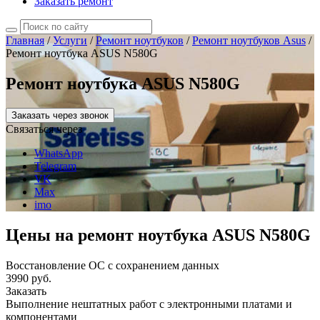
Заказать ремонт
Главная
/
Услуги
/
Ремонт ноутбуков
/
Ремонт ноутбуков Asus
/
Ремонт ноутбука ASUS N580G
Ремонт ноутбука ASUS N580G
Заказать через звонок
Связаться через
WhatsApp
Telegram
VK
Max
imo
Цены на ремонт ноутбука ASUS N580G
Восстановление ОС с сохранением данных
3990 руб.
Заказать
Выполнение нештатных работ с электронными платами и
компонентами