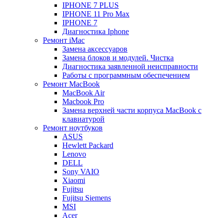
IPHONE 7 PLUS
IPHONE 11 Pro Max
IPHONE 7
Диагностика Iphone
Ремонт iMac
Замена аксессуаров
Замена блоков и модулей. Чистка
Диагностика заявленной неисправности
Работы с программным обеспечением
Ремонт MacBook
MacBook Air
Macbook Pro
Замена верхней части корпуса MacBook с
клавиатурой
Ремонт ноутбуков
ASUS
Hewlett Packard
Lenovo
DELL
Sony VAIO
Xiaomi
Fujitsu
Fujitsu Siemens
MSI
Acer