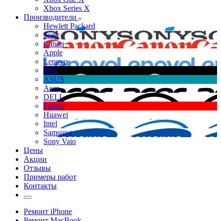
Xbox Series X
Производители
Hewlett Packard
Sony
Canon
Apple
Lenovo
MSI
ASUS
Acer
DELL
Fujitsu
Huawei
Intel
Samsung
Sony Vaio
Цены
Акции
Отзывы
Примеры работ
Контакты
Ремонт iPhone
Ремонт MacBook