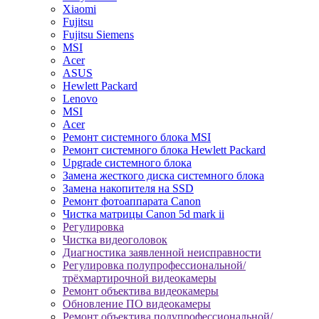
Xiaomi
Fujitsu
Fujitsu Siemens
MSI
Acer
ASUS
Hewlett Packard
Lenovo
MSI
Acer
Ремонт системного блока MSI
Ремонт системного блока Hewlett Packard
Upgrade системного блока
Замена жесткого диска системного блока
Замена накопителя на SSD
Ремонт фотоаппарата Canon
Чистка матрицы Canon 5d mark ii
Регулировка
Чистка видеоголовок
Диагностика заявленной неисправности
Регулировка полупрофессиональной/
трёхмартирочной видеокамеры
Ремонт объектива видеокамеры
Обновление ПО видеокамеры
Ремонт объектива полупрофессиональной/