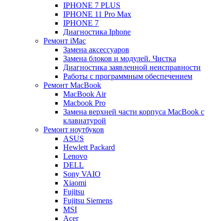
IPHONE 7 PLUS
IPHONE 11 Pro Max
IPHONE 7
Диагностика Iphone
Ремонт iMac
Замена аксессуаров
Замена блоков и модулей. Чистка
Диагностика заявленной неисправности
Работы с программным обеспечением
Ремонт MacBook
MacBook Air
Macbook Pro
Замена верхней части корпуса MacBook с
клавиатурой
Ремонт ноутбуков
ASUS
Hewlett Packard
Lenovo
DELL
Sony VAIO
Xiaomi
Fujitsu
Fujitsu Siemens
MSI
Acer