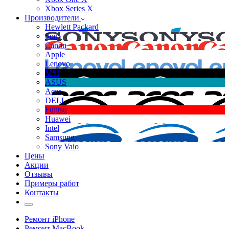
Xbox Series X
Производители
Hewlett Packard
Sony
Canon
Apple
Lenovo
MSI
ASUS
Acer
DELL
Fujitsu
Huawei
Intel
Samsung
Sony Vaio
Цены
Акции
Отзывы
Примеры работ
Контакты
Ремонт iPhone
Ремонт MacBook