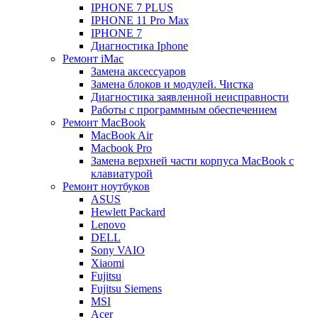
IPHONE 7 PLUS
IPHONE 11 Pro Max
IPHONE 7
Диагностика Iphone
Ремонт iMac
Замена аксессуаров
Замена блоков и модулей. Чистка
Диагностика заявленной неисправности
Работы с программным обеспечением
Ремонт MacBook
MacBook Air
Macbook Pro
Замена верхней части корпуса MacBook с
клавиатурой
Ремонт ноутбуков
ASUS
Hewlett Packard
Lenovo
DELL
Sony VAIO
Xiaomi
Fujitsu
Fujitsu Siemens
MSI
Acer