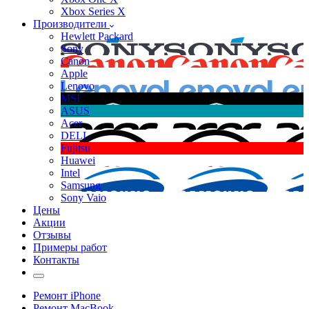
Xbox Series X
Производители
Hewlett Packard
Sony
Canon
Apple
Lenovo
MSI
ASUS
Acer
DELL
Fujitsu
Huawei
Intel
Samsung
Sony Vaio
Цены
Акции
Отзывы
Примеры работ
Контакты
Ремонт iPhone
Ремонт MacBook