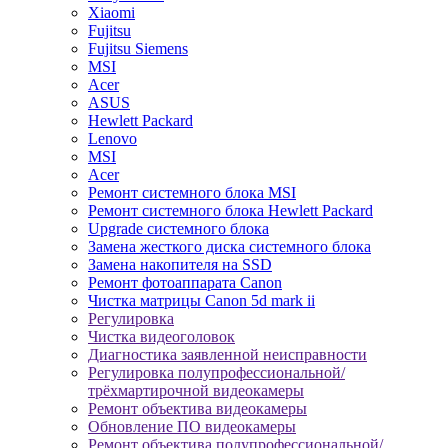
Xiaomi
Fujitsu
Fujitsu Siemens
MSI
Acer
ASUS
Hewlett Packard
Lenovo
MSI
Acer
Ремонт системного блока MSI
Ремонт системного блока Hewlett Packard
Upgrade системного блока
Замена жесткого диска системного блока
Замена накопителя на SSD
Ремонт фотоаппарата Canon
Чистка матрицы Canon 5d mark ii
Регулировка
Чистка видеоголовок
Диагностика заявленной неисправности
Регулировка полупрофессиональной/
трёхмартирочной видеокамеры
Ремонт объектива видеокамеры
Обновление ПО видеокамеры
Ремонт объектива полупрофессиональной/