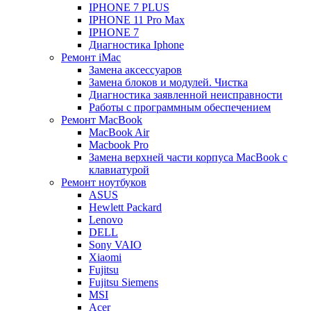
IPHONE 7 PLUS
IPHONE 11 Pro Max
IPHONE 7
Диагностика Iphone
Ремонт iMac
Замена аксессуаров
Замена блоков и модулей. Чистка
Диагностика заявленной неисправности
Работы с программным обеспечением
Ремонт MacBook
MacBook Air
Macbook Pro
Замена верхней части корпуса MacBook с
клавиатурой
Ремонт ноутбуков
ASUS
Hewlett Packard
Lenovo
DELL
Sony VAIO
Xiaomi
Fujitsu
Fujitsu Siemens
MSI
Acer