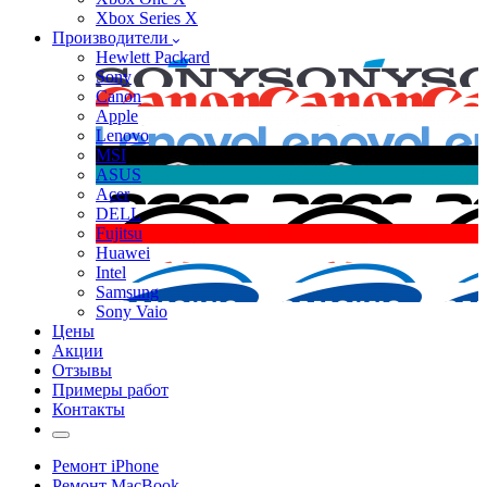
Xbox Series X
Производители
Hewlett Packard
Sony
Canon
Apple
Lenovo
MSI
ASUS
Acer
DELL
Fujitsu
Huawei
Intel
Samsung
Sony Vaio
Цены
Акции
Отзывы
Примеры работ
Контакты
Ремонт iPhone
Ремонт MacBook