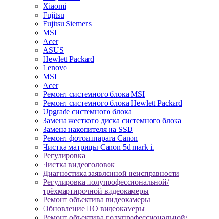
Xiaomi
Fujitsu
Fujitsu Siemens
MSI
Acer
ASUS
Hewlett Packard
Lenovo
MSI
Acer
Ремонт системного блока MSI
Ремонт системного блока Hewlett Packard
Upgrade системного блока
Замена жесткого диска системного блока
Замена накопителя на SSD
Ремонт фотоаппарата Canon
Чистка матрицы Canon 5d mark ii
Регулировка
Чистка видеоголовок
Диагностика заявленной неисправности
Регулировка полупрофессиональной/
трёхмартирочной видеокамеры
Ремонт объектива видеокамеры
Обновление ПО видеокамеры
Ремонт объектива полупрофессиональной/