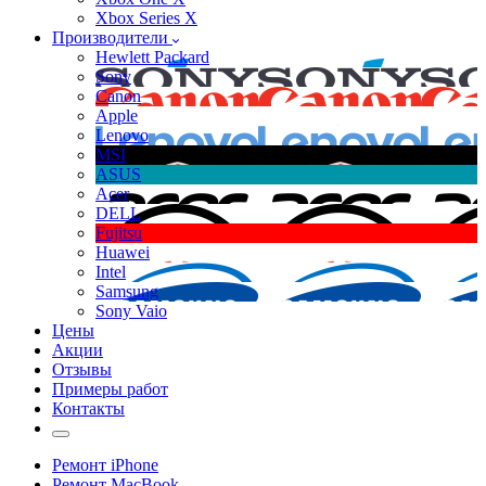
Xbox Series X
Производители
Hewlett Packard
Sony
Canon
Apple
Lenovo
MSI
ASUS
Acer
DELL
Fujitsu
Huawei
Intel
Samsung
Sony Vaio
Цены
Акции
Отзывы
Примеры работ
Контакты
Ремонт iPhone
Ремонт MacBook