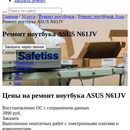
Заказать ремонт
Главная
/
Услуги
/
Ремонт ноутбуков
/
Ремонт ноутбуков Asus
/
Ремонт ноутбука ASUS N61JV
Ремонт ноутбука ASUS N61JV
Заказать через звонок
Связаться через
WhatsApp
Telegram
VK
Max
imo
Цены на ремонт ноутбука ASUS N61JV
Восстановление ОС с сохранением данных
3990 руб.
Заказать
Выполнение нештатных работ с электронными платами и
компонентами