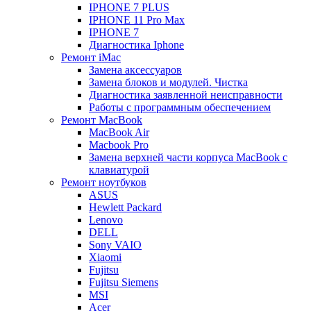
IPHONE 7 PLUS
IPHONE 11 Pro Max
IPHONE 7
Диагностика Iphone
Ремонт iMac
Замена аксессуаров
Замена блоков и модулей. Чистка
Диагностика заявленной неисправности
Работы с программным обеспечением
Ремонт MacBook
MacBook Air
Macbook Pro
Замена верхней части корпуса MacBook с
клавиатурой
Ремонт ноутбуков
ASUS
Hewlett Packard
Lenovo
DELL
Sony VAIO
Xiaomi
Fujitsu
Fujitsu Siemens
MSI
Acer