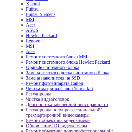
Xiaomi
Fujitsu
Fujitsu Siemens
MSI
Acer
ASUS
Hewlett Packard
Lenovo
MSI
Acer
Ремонт системного блока MSI
Ремонт системного блока Hewlett Packard
Upgrade системного блока
Замена жесткого диска системного блока
Замена накопителя на SSD
Ремонт фотоаппарата Canon
Чистка матрицы Canon 5d mark ii
Регулировка
Чистка видеоголовок
Диагностика заявленной неисправности
Регулировка полупрофессиональной/
трёхмартирочной видеокамеры
Ремонт объектива видеокамеры
Обновление ПО видеокамеры
Ремонт объектива полупрофессиональной/