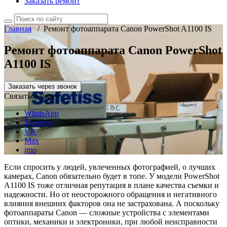
Заказать ремонт
Главная
/
Ремонт фотоаппарата Canon PowerShot A1100 IS
Ремонт фотоаппарата Canon PowerShot
A1100 IS
Заказать через звонок
Связаться через
WhatsApp
Telegram
VK
Max
imo
Если спросить у людей, увлеченных фотографией, о лучших
камерах, Canon обязательно будет в топе. У модели PowerShot
A1100 IS тоже отличная репутация в плане качества съемки и
надежности. Но от неосторожного обращения и негативного
влияния внешних факторов она не застрахована. А поскольку
фотоаппараты Canon — сложные устройства с элементами
оптики, механики и электроники, при любой неисправности