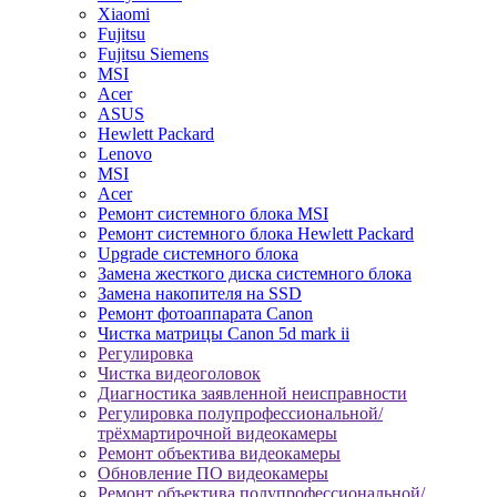
Xiaomi
Fujitsu
Fujitsu Siemens
MSI
Acer
ASUS
Hewlett Packard
Lenovo
MSI
Acer
Ремонт системного блока MSI
Ремонт системного блока Hewlett Packard
Upgrade системного блока
Замена жесткого диска системного блока
Замена накопителя на SSD
Ремонт фотоаппарата Canon
Чистка матрицы Canon 5d mark ii
Регулировка
Чистка видеоголовок
Диагностика заявленной неисправности
Регулировка полупрофессиональной/
трёхмартирочной видеокамеры
Ремонт объектива видеокамеры
Обновление ПО видеокамеры
Ремонт объектива полупрофессиональной/