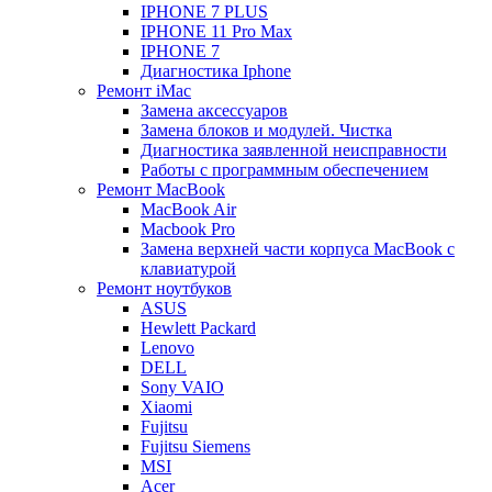
IPHONE 7 PLUS
IPHONE 11 Pro Max
IPHONE 7
Диагностика Iphone
Ремонт iMac
Замена аксессуаров
Замена блоков и модулей. Чистка
Диагностика заявленной неисправности
Работы с программным обеспечением
Ремонт MacBook
MacBook Air
Macbook Pro
Замена верхней части корпуса MacBook с
клавиатурой
Ремонт ноутбуков
ASUS
Hewlett Packard
Lenovo
DELL
Sony VAIO
Xiaomi
Fujitsu
Fujitsu Siemens
MSI
Acer