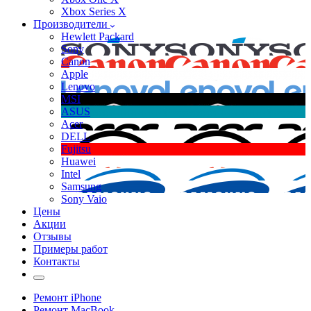
Xbox Series X
Производители
Hewlett Packard
Sony
Canon
Apple
Lenovo
MSI
ASUS
Acer
DELL
Fujitsu
Huawei
Intel
Samsung
Sony Vaio
Цены
Акции
Отзывы
Примеры работ
Контакты
Ремонт iPhone
Ремонт MacBook