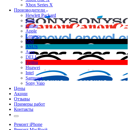
Xbox Series X
Производители
Hewlett Packard
Sony
Canon
Apple
Lenovo
MSI
ASUS
Acer
DELL
Fujitsu
Huawei
Intel
Samsung
Sony Vaio
Цены
Акции
Отзывы
Примеры работ
Контакты
Ремонт iPhone
Ремонт MacBook