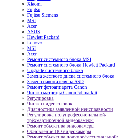
Xiaomi
Fujitsu
Fujitsu Siemens
MSI
Acer
ASUS
Hewlett Packard
Lenovo
MSI
Acer
Ремонт системного блока MSI
Ремонт системного блока Hewlett Packard
Upgrade системного блока
Замена жесткого диска системного блока
Замена накопителя на SSD
Ремонт фотоаппарата Canon
Чистка матрицы Canon 5d mark ii
Регулировка
Чистка видеоголовок
Диагностика заявленной неисправности
Регулировка полупрофессиональной/
трёхмартирочной видеокамеры
Ремонт объектива видеокамеры
Обновление ПО видеокамеры
Ремонт объектива полупрофессиональной/