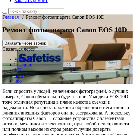
Заказать ремонт
Главная
/
Ремонт фотоаппарата Canon EOS 10D
Ремонт фотоаппарата Canon EOS 10D
Заказать через звонок
Связаться через
WhatsApp
Telegram
VK
Max
imo
Если спросить у людей, увлеченных фотографией, о лучших
камерах, Canon обязательно будет в топе. У модели EOS 10D
тоже отличная репутация в плане качества съемки и
надежности. Но от неосторожного обращения и негативного
влияния внешних факторов она не застрахована. А поскольку
фотоаппараты Canon — сложные устройства с элементами
оптики, механики и электроники, при любой неисправности
или полном выходе из строя ремонт лучше доверять
профессионалам в сервисном центре. У инженеров «Серсо»