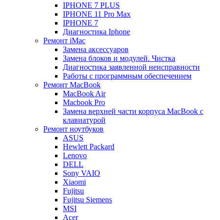
IPHONE 7 PLUS
IPHONE 11 Pro Max
IPHONE 7
Диагностика Iphone
Ремонт iMac
Замена аксессуаров
Замена блоков и модулей. Чистка
Диагностика заявленной неисправности
Работы с программным обеспечением
Ремонт MacBook
MacBook Air
Macbook Pro
Замена верхней части корпуса MacBook с
клавиатурой
Ремонт ноутбуков
ASUS
Hewlett Packard
Lenovo
DELL
Sony VAIO
Xiaomi
Fujitsu
Fujitsu Siemens
MSI
Acer