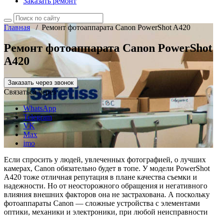
Заказать ремонт
Главная
/
Ремонт фотоаппарата Canon PowerShot A420
Ремонт фотоаппарата Canon PowerShot
A420
Заказать через звонок
Связаться через
WhatsApp
Telegram
VK
Max
imo
Если спросить у людей, увлеченных фотографией, о лучших
камерах, Canon обязательно будет в топе. У модели PowerShot
A420 тоже отличная репутация в плане качества съемки и
надежности. Но от неосторожного обращения и негативного
влияния внешних факторов она не застрахована. А поскольку
фотоаппараты Canon — сложные устройства с элементами
оптики, механики и электроники, при любой неисправности