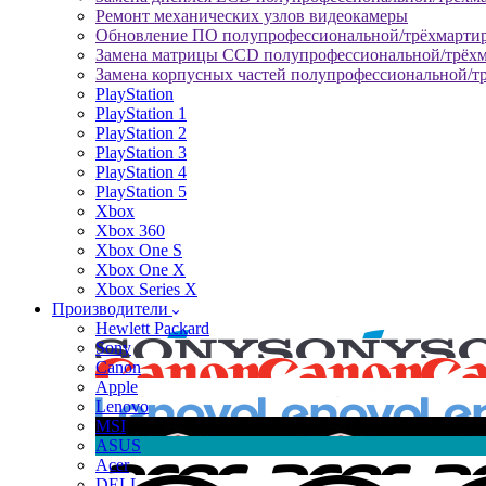
Ремонт механических узлов видеокамеры
Обновление ПО полупрофессиональной/трёхмарти
Замена матрицы CCD полупрофессиональной/трёх
Замена корпусных частей полупрофессиональной/т
PlayStation
PlayStation 1
PlayStation 2
PlayStation 3
PlayStation 4
PlayStation 5
Xbox
Xbox 360
Xbox One S
Xbox One X
Xbox Series X
Производители
Hewlett Packard
Sony
Canon
Apple
Lenovo
MSI
ASUS
Acer
DELL