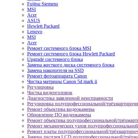
Fujitsu Siemens
MSI
Acer
ASUS
Hewlett Packard
Lenovo
MSI
Acer
Ремонт системного блока MSI
Ремонт системного блока Hewlett Packard
Upgrade системного блока
Замена жесткого диска системного блока
Замена накопителя на SSD
Ремонт фотоаппарата Canon
Чистка матрицы Canon 5d mark ii
Регулировка
Чистка видеоголовок
Диагностика заявленной неисправности
Регулировка полупрофессиональной/трёхмартироч
Ремонт объектива видеокамеры
Обновление ПО видеокамеры
Ремонт объектива полупрофессиональной/трёхмар
Ремонт механических узлов полупрофессионально
Ремонт платы полупрофессиональной/трёхмартиро
Замена дисплея LCD полупрофессиональной/трёхм