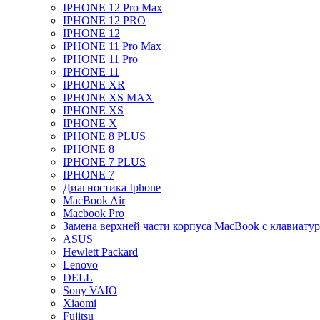
IPHONE 12 Pro Max
IPHONE 12 PRO
IPHONE 12
IPHONE 11 Pro Max
IPHONE 11 Pro
IPHONE 11
IPHONE XR
IPHONE XS MAX
IPHONE XS
IPHONE X
IPHONE 8 PLUS
IPHONE 8
IPHONE 7 PLUS
IPHONE 7
Диагностика Iphone
MacBook Air
Macbook Pro
Замена верхней части корпуса MacBook с клавиату
ASUS
Hewlett Packard
Lenovo
DELL
Sony VAIO
Xiaomi
Fujitsu