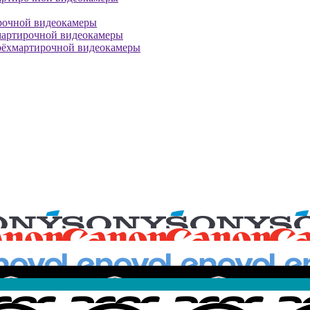
рочной видеокамеры
мартирочной видеокамеры
рёхмартирочной видеокамеры