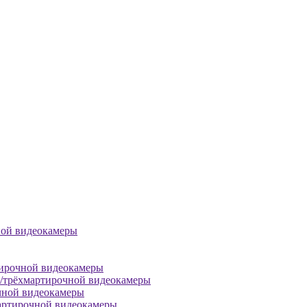
ной видеокамеры
тирочной видеокамеры
й/трёхмартирочной видеокамеры
чной видеокамеры
артирочной видеокамеры