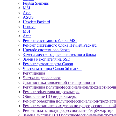
Fujitsu Siemens
MSI
Acer
ASUS
Hewlett Packard
Lenovo
MSI
Acer
Ремонт системного блока MSI
Ремонт системного блока Hewlett Packard
Upgrade системного блока
Замена жесткого диска системного блока
Замена накопителя на SSD
Ремонт фотоаппарата Canon
Чистка матрицы Canon 5d mark ii
Регулировка
Чистка видеоголовок
Диагностика заявленной неисправности
Регулировка полупрофессиональной/трёхмартироч
Ремонт объектива видеокамеры
Обновление ПО видеокамеры
Ремонт объектива полупрофессиональной/трёхмар
Ремонт механических узлов полупрофессионально
Ремонт платы полупрофессиональной/трёхмартиро
Замена дисплея LCD полупрофессиональной/трёхм