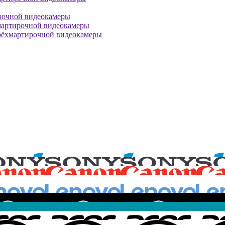
рочной видеокамеры
мартирочной видеокамеры
рёхмартирочной видеокамеры