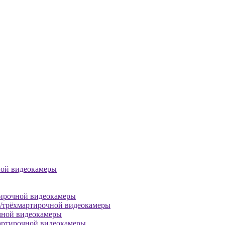
ной видеокамеры
тирочной видеокамеры
й/трёхмартирочной видеокамеры
чной видеокамеры
артирочной видеокамеры