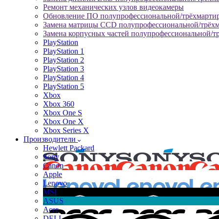
Ремонт механических узлов видеокамеры
Обновление ПО полупрофессиональной/трёхмарти
Замена матрицы CCD полупрофессиональной/трёх
Замена корпусных частей полупрофессиональной/т
PlayStation
PlayStation 1
PlayStation 2
PlayStation 3
PlayStation 4
PlayStation 5
Xbox
Xbox 360
Xbox One S
Xbox One X
Xbox Series X
Производители
Hewlett Packard
Sony
Canon
Apple
Lenovo
MSI
ASUS
Acer
DELL