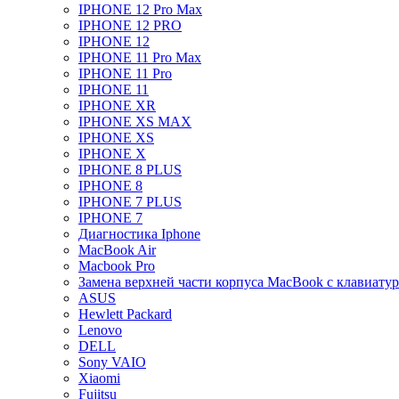
IPHONE 12 Pro Max
IPHONE 12 PRO
IPHONE 12
IPHONE 11 Pro Max
IPHONE 11 Pro
IPHONE 11
IPHONE XR
IPHONE XS MAX
IPHONE XS
IPHONE X
IPHONE 8 PLUS
IPHONE 8
IPHONE 7 PLUS
IPHONE 7
Диагностика Iphone
MacBook Air
Macbook Pro
Замена верхней части корпуса MacBook с клавиату
ASUS
Hewlett Packard
Lenovo
DELL
Sony VAIO
Xiaomi
Fujitsu