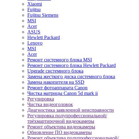
Xiaomi
Fujitsu
Fujitsu Siemens
MSI
Acer
ASUS
Hewlett Packard
Lenovo
MSI
Acer
Ремонт системного блока MSI
Ремонт системного блока Hewlett Packard
Upgrade системного блока
Замена жесткого диска системного блока
Замена накопителя на SSD
Ремонт фотоаппарата Canon
Чистка матрицы Canon 5d mark ii
Регулировка
Чистка видеоголовок
Диагностика заявленной неисправности
Регулировка полупрофессиональной/
трёхмартирочной видеокамеры
Ремонт объектива видеокамеры
Обновление ПО видеокамеры
Ремонт объектива полупрофессиональной/