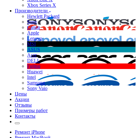
Xbox Series X
Производители
Hewlett Packard
Sony
Canon
Apple
Lenovo
MSI
ASUS
Acer
DELL
Fujitsu
Huawei
Intel
Samsung
Sony Vaio
Цены
Акции
Отзывы
Примеры работ
Контакты
Ремонт iPhone
Ремонт MacBook