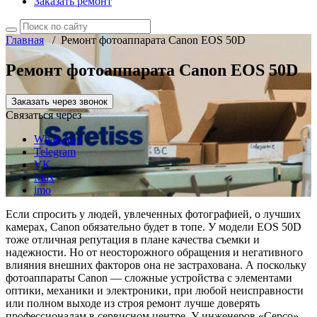
Заказать ремонт
Главная
/
Ремонт фотоаппарата Canon EOS 50D
Ремонт фотоаппарата Canon EOS 50D
Заказать через звонок
Связаться через
WhatsApp
Telegram
VK
Max
imo
Если спросить у людей, увлеченных фотографией, о лучших
камерах, Canon обязательно будет в топе. У модели EOS 50D
тоже отличная репутация в плане качества съемки и
надежности. Но от неосторожного обращения и негативного
влияния внешних факторов она не застрахована. А поскольку
фотоаппараты Canon — сложные устройства с элементами
оптики, механики и электроники, при любой неисправности
или полном выходе из строя ремонт лучше доверять
профессионалам в сервисном центре. У инженеров «Серсо»