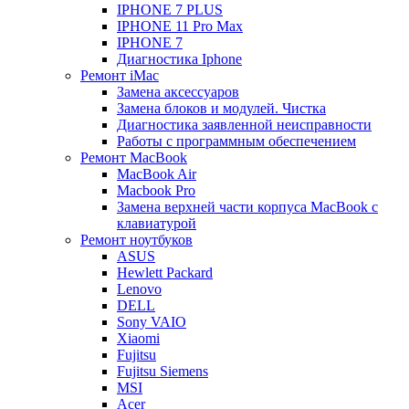
IPHONE 7 PLUS
IPHONE 11 Pro Max
IPHONE 7
Диагностика Iphone
Ремонт iMac
Замена аксессуаров
Замена блоков и модулей. Чистка
Диагностика заявленной неисправности
Работы с программным обеспечением
Ремонт MacBook
MacBook Air
Macbook Pro
Замена верхней части корпуса MacBook с
клавиатурой
Ремонт ноутбуков
ASUS
Hewlett Packard
Lenovo
DELL
Sony VAIO
Xiaomi
Fujitsu
Fujitsu Siemens
MSI
Acer