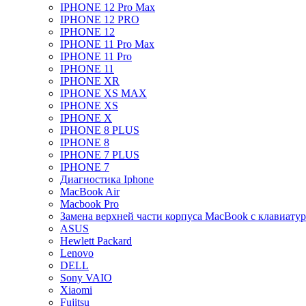
IPHONE 12 Pro Max
IPHONE 12 PRO
IPHONE 12
IPHONE 11 Pro Max
IPHONE 11 Pro
IPHONE 11
IPHONE XR
IPHONE XS MAX
IPHONE XS
IPHONE X
IPHONE 8 PLUS
IPHONE 8
IPHONE 7 PLUS
IPHONE 7
Диагностика Iphone
MacBook Air
Macbook Pro
Замена верхней части корпуса MacBook с клавиату
ASUS
Hewlett Packard
Lenovo
DELL
Sony VAIO
Xiaomi
Fujitsu