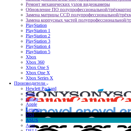
Ремонт механических узлов видеокамеры
Обновление ПО полупрофессиональной/трёхмарти
Замена матрицы CCD полупрофессиональной/трёх
Замена корпусных частей полупрофессиональной/т
PlayStation
PlayStation 1
PlayStation 2
PlayStation 3
PlayStation 4
PlayStation 5
Xbox
Xbox 360
Xbox One S
Xbox One X
Xbox Series X
Производители
Hewlett Packard
Sony
Canon
Apple
Lenovo
MSI
ASUS
Acer
DELL