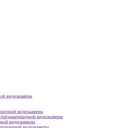
ной видеокамеры
тирочной видеокамеры
й/трёхмартирочной видеокамеры
чной видеокамеры
артирочной видеокамеры