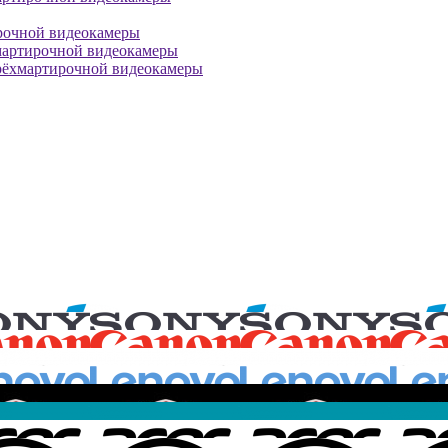
рочной видеокамеры
мартирочной видеокамеры
рёхмартирочной видеокамеры