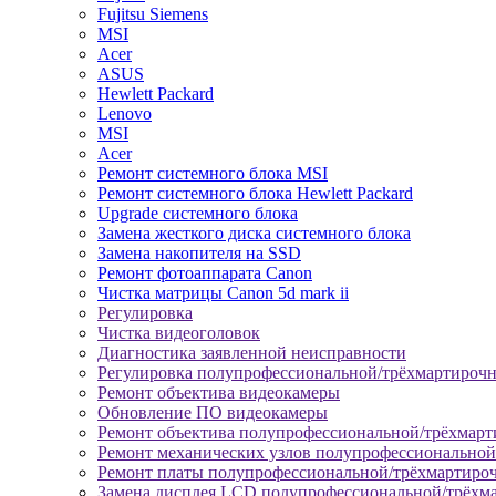
Fujitsu Siemens
MSI
Acer
ASUS
Hewlett Packard
Lenovo
MSI
Acer
Ремонт системного блока MSI
Ремонт системного блока Hewlett Packard
Upgrade системного блока
Замена жесткого диска системного блока
Замена накопителя на SSD
Ремонт фотоаппарата Canon
Чистка матрицы Canon 5d mark ii
Регулировка
Чистка видеоголовок
Диагностика заявленной неисправности
Регулировка полупрофессиональной/трёхмартироч
Ремонт объектива видеокамеры
Обновление ПО видеокамеры
Ремонт объектива полупрофессиональной/трёхмар
Ремонт механических узлов полупрофессионально
Ремонт платы полупрофессиональной/трёхмартиро
Замена дисплея LCD полупрофессиональной/трёхм