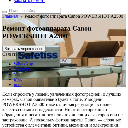
Заказать ремонт
Главная
/
Ремонт фотоаппарата Canon POWERSHOT A2500
Ремонт фотоаппарата Canon
POWERSHOT A2500
Заказать через звонок
Связаться через
WhatsApp
Telegram
VK
Max
imo
Если спросить у людей, увлеченных фотографией, о лучших
камерах, Canon обязательно будет в топе. У модели
POWERSHOT A2500 тоже отличная репутация в плане
качества съемки и надежности. Но от неосторожного
обращения и негативного влияния внешних факторов она не
застрахована. А поскольку фотоаппараты Canon — сложные
устройства с элементами оптики, механики и электроники,