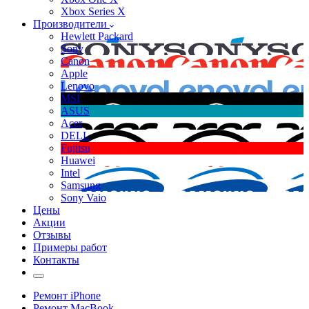
Xbox Series X
Производители
Hewlett Packard
Sony
Canon
Apple
Lenovo
MSI
ASUS
Acer
DELL
Fujitsu
Huawei
Intel
Samsung
Sony Vaio
Цены
Акции
Отзывы
Примеры работ
Контакты
Ремонт iPhone
Ремонт MacBook