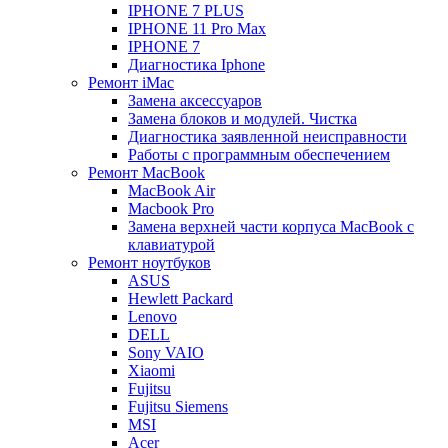
IPHONE 7 PLUS
IPHONE 11 Pro Max
IPHONE 7
Диагностика Iphone
Ремонт iMac
Замена аксессуаров
Замена блоков и модулей. Чистка
Диагностика заявленной неисправности
Работы с программным обеспечением
Ремонт MacBook
MacBook Air
Macbook Pro
Замена верхней части корпуса MacBook с
клавиатурой
Ремонт ноутбуков
ASUS
Hewlett Packard
Lenovo
DELL
Sony VAIO
Xiaomi
Fujitsu
Fujitsu Siemens
MSI
Acer