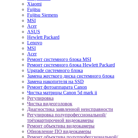
Xiaomi
Fujitsu
Fujitsu Siemens
MSI
Acer
ASUS
Hewlett Packard
Lenovo
MSI
Acer
Ремонт системного блока MSI
Ремонт системного блока Hewlett Packard
Upgrade системного блока
Замена жесткого диска системного блока
Замена накопителя на SSD
Ремонт фотоаппарата Canon
Чистка матрицы Canon 5d mark ii
Регулировка
Чистка видеоголовок
Диагностика заявленной неисправности
Регулировка полупрофессиональной/
трёхмартирочной видеокамеры
Ремонт объектива видеокамеры
Обновление ПО видеокамеры
Ремонт объектива полупрофессиональной/