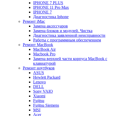
IPHONE 7 PLUS
IPHONE 11 Pro Max
IPHONE 7
Диагностика Iphone
Ремонт iMac
Замена аксессуаров
Замена блоков и модулей. Чистка
Диагностика заявленной неисправности
Работы с программным обеспечением
Ремонт MacBook
MacBook Air
Macbook Pro
Замена верхней части корпуса MacBook с
клавиатурой
Ремонт ноутбуков
ASUS
Hewlett Packard
Lenovo
DELL
Sony VAIO
Xiaomi
Fujitsu
Fujitsu Siemens
MSI
Acer