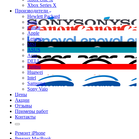
Xbox Series X
Производители
Hewlett Packard
Sony
Canon
Apple
Lenovo
MSI
ASUS
Acer
DELL
Fujitsu
Huawei
Intel
Samsung
Sony Vaio
Цены
Акции
Отзывы
Примеры работ
Контакты
Ремонт iPhone
Ремонт MacBook