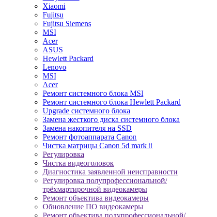
Xiaomi
Fujitsu
Fujitsu Siemens
MSI
Acer
ASUS
Hewlett Packard
Lenovo
MSI
Acer
Ремонт системного блока MSI
Ремонт системного блока Hewlett Packard
Upgrade системного блока
Замена жесткого диска системного блока
Замена накопителя на SSD
Ремонт фотоаппарата Canon
Чистка матрицы Canon 5d mark ii
Регулировка
Чистка видеоголовок
Диагностика заявленной неисправности
Регулировка полупрофессиональной/
трёхмартирочной видеокамеры
Ремонт объектива видеокамеры
Обновление ПО видеокамеры
Ремонт объектива полупрофессиональной/