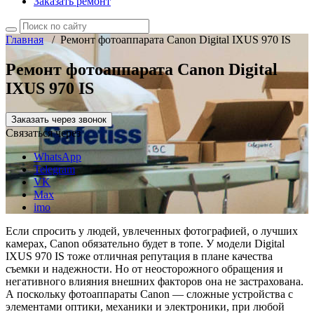
Заказать ремонт
Главная
/
Ремонт фотоаппарата Canon Digital IXUS 970 IS
Ремонт фотоаппарата Canon Digital
IXUS 970 IS
Заказать через звонок
Связаться через
WhatsApp
Telegram
VK
Max
imo
Если спросить у людей, увлеченных фотографией, о лучших
камерах, Canon обязательно будет в топе. У модели Digital
IXUS 970 IS тоже отличная репутация в плане качества
съемки и надежности. Но от неосторожного обращения и
негативного влияния внешних факторов она не застрахована.
А поскольку фотоаппараты Canon — сложные устройства с
элементами оптики, механики и электроники, при любой