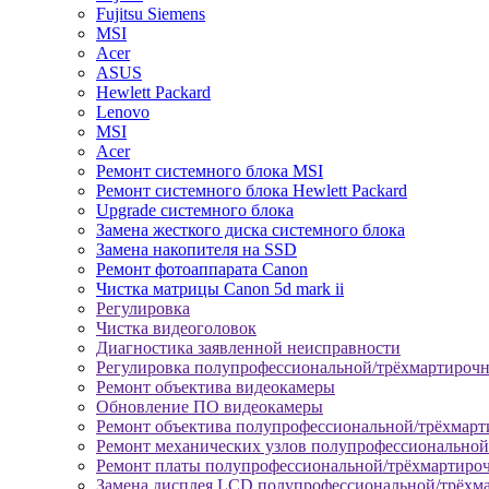
Fujitsu Siemens
MSI
Acer
ASUS
Hewlett Packard
Lenovo
MSI
Acer
Ремонт системного блока MSI
Ремонт системного блока Hewlett Packard
Upgrade системного блока
Замена жесткого диска системного блока
Замена накопителя на SSD
Ремонт фотоаппарата Canon
Чистка матрицы Canon 5d mark ii
Регулировка
Чистка видеоголовок
Диагностика заявленной неисправности
Регулировка полупрофессиональной/трёхмартироч
Ремонт объектива видеокамеры
Обновление ПО видеокамеры
Ремонт объектива полупрофессиональной/трёхмар
Ремонт механических узлов полупрофессионально
Ремонт платы полупрофессиональной/трёхмартиро
Замена дисплея LCD полупрофессиональной/трёхм