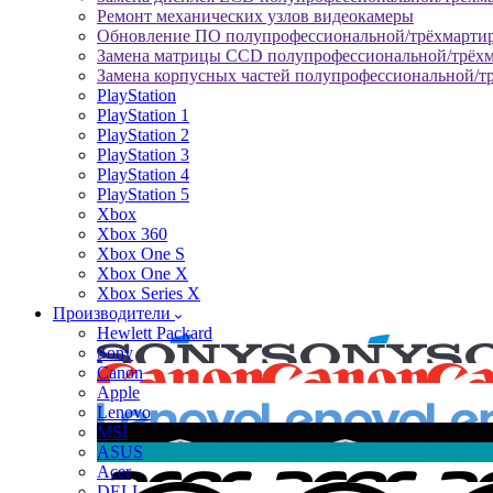
Ремонт механических узлов видеокамеры
Обновление ПО полупрофессиональной/трёхмарти
Замена матрицы CCD полупрофессиональной/трёх
Замена корпусных частей полупрофессиональной/т
PlayStation
PlayStation 1
PlayStation 2
PlayStation 3
PlayStation 4
PlayStation 5
Xbox
Xbox 360
Xbox One S
Xbox One X
Xbox Series X
Производители
Hewlett Packard
Sony
Canon
Apple
Lenovo
MSI
ASUS
Acer
DELL