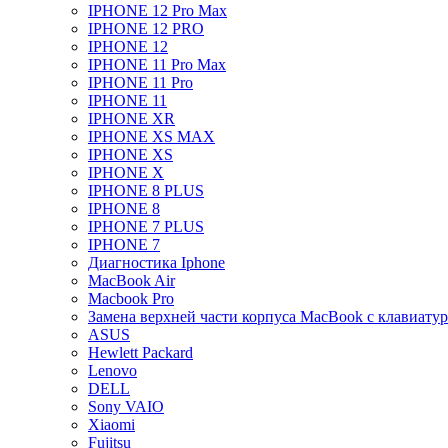
IPHONE 12 Pro Max
IPHONE 12 PRO
IPHONE 12
IPHONE 11 Pro Max
IPHONE 11 Pro
IPHONE 11
IPHONE XR
IPHONE XS MAX
IPHONE XS
IPHONE X
IPHONE 8 PLUS
IPHONE 8
IPHONE 7 PLUS
IPHONE 7
Диагностика Iphone
MacBook Air
Macbook Pro
Замена верхней части корпуса MacBook с клавиату
ASUS
Hewlett Packard
Lenovo
DELL
Sony VAIO
Xiaomi
Fujitsu