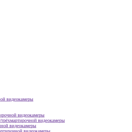
ной видеокамеры
тирочной видеокамеры
й/трёхмартирочной видеокамеры
чной видеокамеры
артирочной видеокамеры