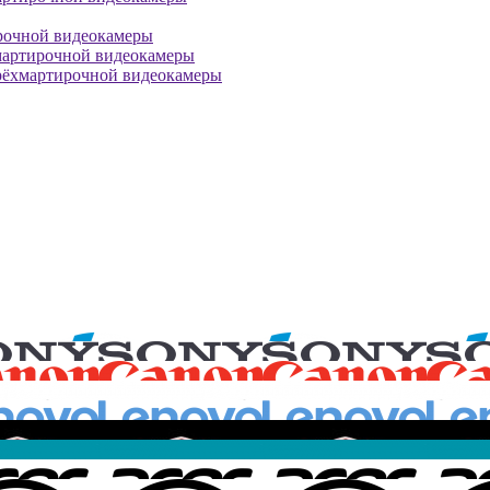
рочной видеокамеры
мартирочной видеокамеры
рёхмартирочной видеокамеры