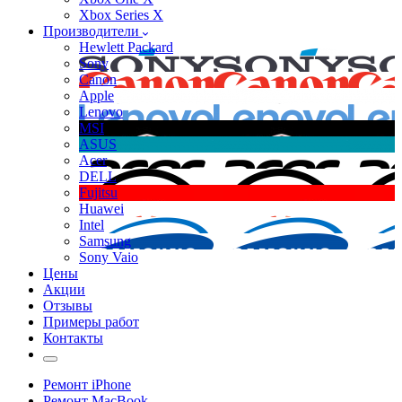
Xbox Series X
Производители
Hewlett Packard
Sony
Canon
Apple
Lenovo
MSI
ASUS
Acer
DELL
Fujitsu
Huawei
Intel
Samsung
Sony Vaio
Цены
Акции
Отзывы
Примеры работ
Контакты
Ремонт iPhone
Ремонт MacBook