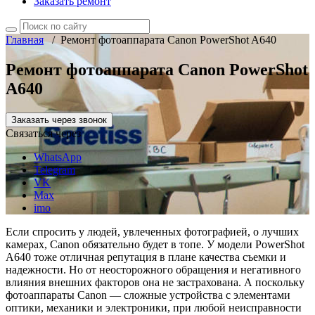
Заказать ремонт
Главная
/
Ремонт фотоаппарата Canon PowerShot A640
Ремонт фотоаппарата Canon PowerShot
A640
Заказать через звонок
Связаться через
WhatsApp
Telegram
VK
Max
imo
Если спросить у людей, увлеченных фотографией, о лучших
камерах, Canon обязательно будет в топе. У модели PowerShot
A640 тоже отличная репутация в плане качества съемки и
надежности. Но от неосторожного обращения и негативного
влияния внешних факторов она не застрахована. А поскольку
фотоаппараты Canon — сложные устройства с элементами
оптики, механики и электроники, при любой неисправности