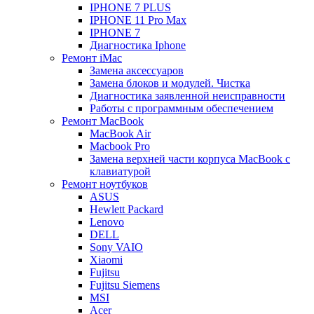
IPHONE 7 PLUS
IPHONE 11 Pro Max
IPHONE 7
Диагностика Iphone
Ремонт iMac
Замена аксессуаров
Замена блоков и модулей. Чистка
Диагностика заявленной неисправности
Работы с программным обеспечением
Ремонт MacBook
MacBook Air
Macbook Pro
Замена верхней части корпуса MacBook с
клавиатурой
Ремонт ноутбуков
ASUS
Hewlett Packard
Lenovo
DELL
Sony VAIO
Xiaomi
Fujitsu
Fujitsu Siemens
MSI
Acer