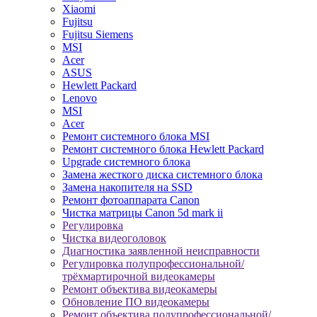
Xiaomi
Fujitsu
Fujitsu Siemens
MSI
Acer
ASUS
Hewlett Packard
Lenovo
MSI
Acer
Ремонт системного блока MSI
Ремонт системного блока Hewlett Packard
Upgrade системного блока
Замена жесткого диска системного блока
Замена накопителя на SSD
Ремонт фотоаппарата Canon
Чистка матрицы Canon 5d mark ii
Регулировка
Чистка видеоголовок
Диагностика заявленной неисправности
Регулировка полупрофессиональной/
трёхмартирочной видеокамеры
Ремонт объектива видеокамеры
Обновление ПО видеокамеры
Ремонт объектива полупрофессиональной/