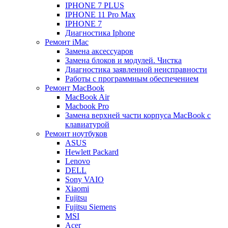
IPHONE 7 PLUS
IPHONE 11 Pro Max
IPHONE 7
Диагностика Iphone
Ремонт iMac
Замена аксессуаров
Замена блоков и модулей. Чистка
Диагностика заявленной неисправности
Работы с программным обеспечением
Ремонт MacBook
MacBook Air
Macbook Pro
Замена верхней части корпуса MacBook с
клавиатурой
Ремонт ноутбуков
ASUS
Hewlett Packard
Lenovo
DELL
Sony VAIO
Xiaomi
Fujitsu
Fujitsu Siemens
MSI
Acer