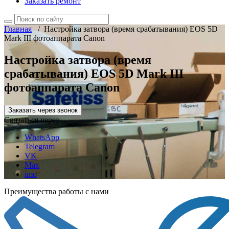
Заказать ремонт
Главная
/
Настройка затвора (время срабатывания) EOS 5D
Mark III фотоаппарата Canon
Настройка затвора (время
срабатывания) EOS 5D Mark III
фотоаппарата Canon
Заказать через звонок
Связаться через
WhatsApp
Telegram
VK
Max
imo
Преимущества работы с нами