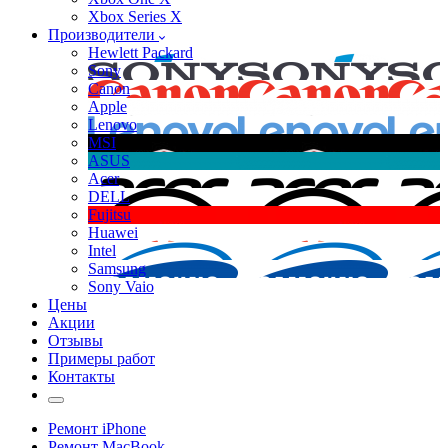
Xbox Series X
Производители
Hewlett Packard
Sony
Canon
Apple
Lenovo
MSI
ASUS
Acer
DELL
Fujitsu
Huawei
Intel
Samsung
Sony Vaio
Цены
Акции
Отзывы
Примеры работ
Контакты
Ремонт iPhone
Ремонт MacBook