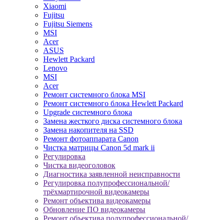
Xiaomi
Fujitsu
Fujitsu Siemens
MSI
Acer
ASUS
Hewlett Packard
Lenovo
MSI
Acer
Ремонт системного блока MSI
Ремонт системного блока Hewlett Packard
Upgrade системного блока
Замена жесткого диска системного блока
Замена накопителя на SSD
Ремонт фотоаппарата Canon
Чистка матрицы Canon 5d mark ii
Регулировка
Чистка видеоголовок
Диагностика заявленной неисправности
Регулировка полупрофессиональной/
трёхмартирочной видеокамеры
Ремонт объектива видеокамеры
Обновление ПО видеокамеры
Ремонт объектива полупрофессиональной/